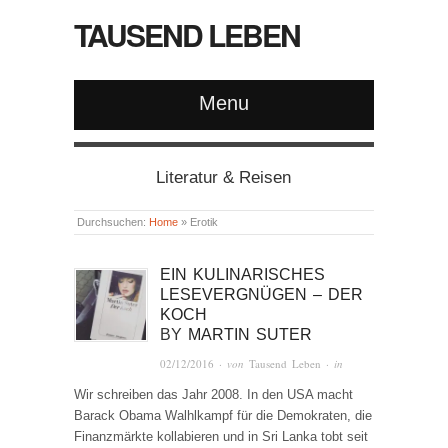
TAUSEND LEBEN
Menu
Literatur & Reisen
Durchsuchen:
Home
»
Erotik
EIN KULINARISCHES
LESEVERGNÜGEN – DER
KOCH
BY
MARTIN SUTER
02/12/2016
· von
Tausend Leben
· in
Wir schreiben das Jahr 2008. In den USA macht
Barack Obama Walhlkampf für die Demokraten, die
Finanzmärkte kollabieren und in Sri Lanka tobt seit