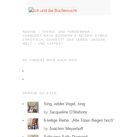
NADINE – TEENIE- UND HUNDEMAMA –
VERRÜCKT NACH BÜCHERN & REISEN, ETWAS
CHAOTISCH, GENIESST DAS LEBEN, UNSERE W
ELT – UND KAFFEE!!
DU FINDEST MICH AUCH HIER
Profil
von
Profil
tausendleben
von
GERADE GELESEN
auf
tausendleben
Facebook
auf
Sing, wilder Vogel, sing
anzeigen
Instagram
by
Jacqueline O‘Mahony
anzeigen
6-teilige Reihe: „Alle Toten fliegen hoch“
by
Joachim Meyerhoff
Seltsame Sally Diamond