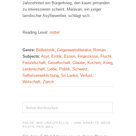
Jahrzehnten ein Bürgerkrieg, den kaum jemanden
zu interessieren scheint. Maravan, ein junger
tamilischer Asylbewerber, schlägt sich…
Reading Level:
mittel
Genre:
Belletristik
,
Gegenwartsliteratur
,
Roman
Subjects:
Asyl
,
Erotik
,
Essen
,
Finanzkrise
,
Flucht
,
Freundschaft
,
Gesellschaft
,
Glaube
,
Kochen
,
Krieg
,
Leidenschaft
,
Liebe
,
Politik
,
Schweiz
,
Selbstverwirklichung
,
Sri Lanka
,
Verlust
,
Wirtschaft
,
Zürich
FOLGE MIR UNAUFFÄLLIG - UND ERHALTE NEUE
POSTS PER MAIL