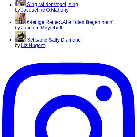
Sing, wilder Vogel, sing
by
Jacqueline O‘Mahony
6-teilige Reihe: „Alle Toten fliegen hoch“
by
Joachim Meyerhoff
Seltsame Sally Diamond
by
Liz Nugent