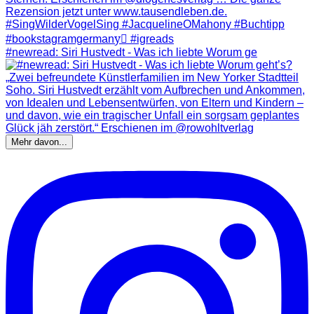
#newread: Siri Hustvedt - Was ich liebte Worum ge
Mehr davon...