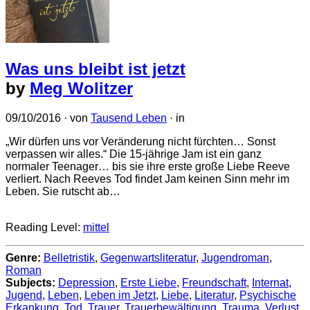
Was uns bleibt ist jetzt
by
Meg Wolitzer
09/10/2016
· von
Tausend Leben
· in
„Wir dürfen uns vor Veränderung nicht fürchten… Sonst
verpassen wir alles.“ Die 15-jährige Jam ist ein ganz
normaler Teenager… bis sie ihre erste große Liebe Reeve
verliert. Nach Reeves Tod findet Jam keinen Sinn mehr im
Leben. Sie rutscht ab…
Reading Level:
mittel
Genre:
Belletristik
,
Gegenwartsliteratur
,
Jugendroman
,
Roman
Subjects:
Depression
,
Erste Liebe
,
Freundschaft
,
Internat
,
Jugend
,
Leben
,
Leben im Jetzt
,
Liebe
,
Literatur
,
Psychische
Erkankung
,
Tod
,
Trauer
,
Trauerbewältigung
,
Trauma
,
Verlust