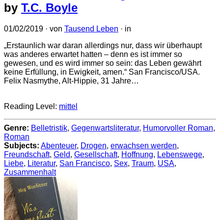
by
T.C. Boyle
01/02/2019
· von
Tausend Leben
· in
„Erstaunlich war daran allerdings nur, dass wir überhaupt
was anderes erwartet hatten – denn es ist immer so
gewesen, und es wird immer so sein: das Leben gewährt
keine Erfüllung, in Ewigkeit, amen.“ San Francisco/USA.
Felix Nasmythe, Alt-Hippie, 31 Jahre…
Reading Level:
mittel
Genre:
Belletristik
,
Gegenwartsliteratur
,
Humorvoller Roman
,
Roman
Subjects:
Abenteuer
,
Drogen
,
erwachsen werden
,
Freundschaft
,
Geld
,
Gesellschaft
,
Hoffnung
,
Lebenswege
,
Liebe
,
Literatur
,
San Francisco
,
Sex
,
Traum
,
USA
,
Zusammenhalt