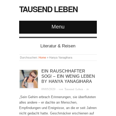
TAUSEND LEBEN
Menu
Literatur & Reisen
Durchsuchen:
Home
»
Hanya Yanagihara
EIN RAUSCHHAFTER
SOG! – EIN WENIG LEBEN
BY
HANYA YANAGIHARA
09/05/2020
· von
Tausend Leben
· in
„Sein Gehirn erbrach Erinnerungen, sie überfluteten
alles andere – er dachte an Menschen,
Empfindungen und Ereignisse, an die er seit Jahren
nicht gedacht hatte. Geschmäcker erschienen auf