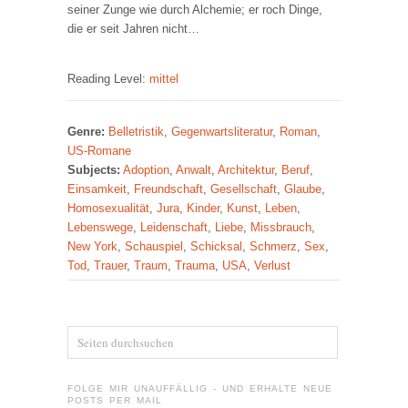
seiner Zunge wie durch Alchemie; er roch Dinge,
die er seit Jahren nicht…
Reading Level:
mittel
Genre:
Belletristik
,
Gegenwartsliteratur
,
Roman
,
US-Romane
Subjects:
Adoption
,
Anwalt
,
Architektur
,
Beruf
,
Einsamkeit
,
Freundschaft
,
Gesellschaft
,
Glaube
,
Homosexualität
,
Jura
,
Kinder
,
Kunst
,
Leben
,
Lebenswege
,
Leidenschaft
,
Liebe
,
Missbrauch
,
New York
,
Schauspiel
,
Schicksal
,
Schmerz
,
Sex
,
Tod
,
Trauer
,
Traum
,
Trauma
,
USA
,
Verlust
FOLGE MIR UNAUFFÄLLIG - UND ERHALTE NEUE
POSTS PER MAIL