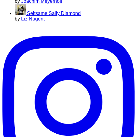
by
Joachim Meyerhoff
Seltsame Sally Diamond
by
Liz Nugent