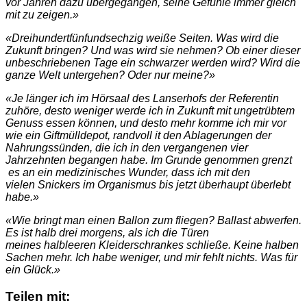
vor Jahren dazu übergegangen, seine Gefühle immer gleich
mit zu zeigen.»
«Dreihundertfünfundsechzig weiße Seiten. Was wird die
Zukunft bringen? Und was wird sie nehmen? Ob einer dieser
unbeschriebenen Tage ein schwarzer werden wird? Wird die
ganze Welt untergehen? Oder nur meine?»
«Je länger ich im Hörsaal des Lanserhofs der Referentin
zuhöre, desto weniger werde ich in Zukunft mit ungetrübtem
Genuss essen können, und desto mehr komme ich mir vor
wie ein Giftmülldepot, randvoll it den Ablagerungen der
Nahrungssünden, die ich in den vergangenen vier
Jahrzehnten begangen habe. Im Grunde genommen grenzt
es an ein medizinisches Wunder, dass ich mit den
vielen Snickers im
Organismus bis jetzt überhaupt überlebt
habe.
»
«Wie bringt man einen Ballon zum fliegen? Ballast abwerfen.
Es ist halb drei morgens, als ich die Türen
meines halbleeren Kleiderschrankes schließe. Keine halben
Sachen mehr. Ich habe weniger, und mir fehlt nichts. Was für
ein Glück.»
Teilen mit: