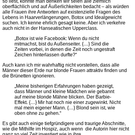
so liest, könnte man denken wir seien alle ziemlich
oberflächlich und auf Äußerlichkeiten bedacht – als würden
alle Frauen ihre Antworten auf existenzielle Fragen des
Lebens in Haarverlängerungen, Botox und Idealgewicht
suchen. Ich kenne ehrlich gesagt keine. Aber ich verkehre
auch nicht in der Hanseatischen Upperclass.
„Botox ist wie Facebook: Wenn du nicht
mitmachst, bist du Außenseiter. {…} Sind die
Zeiten vorbei, in denen die Zeit noch ungestraft
Zeichen hinterlassen durfte?“
Auch kann ich mir wahrhaftig nicht vorstellen, dass alle
Männer dieser Erde nur blonde Frauen attraktiv finden und
die Brünetten ignorieren.
„Meine bisherigen Erfahrungen haben gezeigt,
dass Männer und kleine Mädchen wie gebannt
auf meine blonde Mähne blicken. Der Barbie-
Effekt. {…} Mir hat noch nie einer zugewinkt. Nicht
mal mein eigener Mann. {…} Blond sein ist, wie
oben ohne zu gehen.“
Es gibt auch einige tiefgründigere und traurige Abschnitte,
wie die Mithilfe im Hospiz, auch wenn die Autorin hier nicht
ganz so viel Zeit investiert wie in ihre