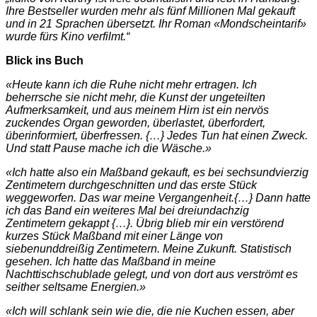
Ihre Bestseller wurden mehr als fünf Millionen Mal gekauft
und in 21 Sprachen übersetzt. Ihr Roman «Mondscheintarif»
wurde fürs Kino verfilmt.“
Blick ins Buch
«Heute kann ich die Ruhe nicht mehr ertragen. Ich
beherrsche sie nicht mehr, die Kunst der ungeteilten
Aufmerksamkeit, und aus meinem Hirn ist ein nervös
zuckendes Organ geworden, überlastet, überfordert,
überinformiert, überfressen. {…} Jedes Tun hat einen Zweck.
Und statt Pause mache ich die Wäsche.»
«Ich hatte also ein Maßband gekauft, es bei sechsundvierzig
Zentimetern durchgeschnitten und das erste Stück
weggeworfen. Das war meine Vergangenheit.{…} Dann hatte
ich das Band ein weiteres Mal bei dreiundachzig
Zentimetern gekappt {…}. Übrig blieb mir ein verstörend
kurzes Stück Maßband mit einer Länge von
siebenunddreißig Zentimetern. Meine Zukunft. Statistisch
gesehen. Ich hatte das Maßband in meine
Nachttischschublade gelegt, und von dort aus verströmt es
seither seltsame Energien.»
«Ich will schlank sein wie die, die nie Kuchen essen, aber