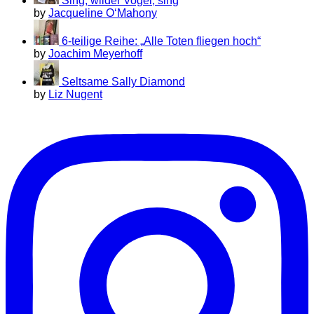
Sing, wilder Vogel, sing
by
Jacqueline O‘Mahony
6-teilige Reihe: „Alle Toten fliegen hoch“
by
Joachim Meyerhoff
Seltsame Sally Diamond
by
Liz Nugent