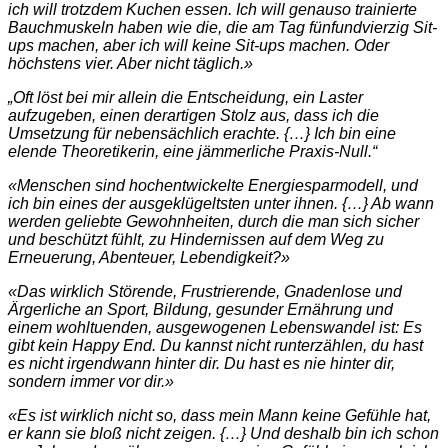
ich will trotzdem Kuchen essen. Ich will genauso trainierte
Bauchmuskeln haben wie die, die am Tag fünfundvierzig Sit-
ups machen, aber ich will keine Sit-ups machen. Oder
höchstens vier. Aber nicht täglich.»
„Oft löst bei mir allein die Entscheidung, ein Laster
aufzugeben, einen derartigen Stolz aus, dass ich die
Umsetzung für nebensächlich erachte. {…} Ich bin eine
elende Theoretikerin, eine jämmerliche Praxis-Null.“
«Menschen sind hochentwickelte Energiesparmodell, und
ich bin eines der ausgeklügeltsten unter ihnen. {…} Ab wann
werden geliebte Gewohnheiten, durch die man sich sicher
und beschützt fühlt, zu Hindernissen auf dem Weg zu
Erneuerung, Abenteuer, Lebendigkeit?»
«Das wirklich Störende, Frustrierende, Gnadenlose und
Ärgerliche an Sport, Bildung, gesunder Ernährung und
einem wohltuenden, ausgewogenen Lebenswandel ist: Es
gibt kein Happy End. Du kannst nicht runterzählen, du hast
es nicht irgendwann hinter dir. Du hast es nie hinter dir,
sondern immer vor dir.»
«Es ist wirklich nicht so, dass mein Mann keine Gefühle hat,
er kann sie bloß nicht zeigen. {…} Und deshalb bin ich schon