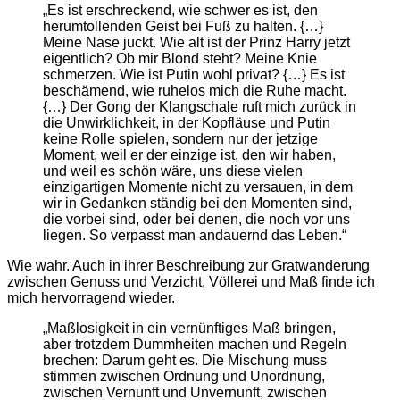
„Es ist erschreckend, wie schwer es ist, den
herumtollenden Geist bei Fuß zu halten. {…}
Meine Nase juckt. Wie alt ist der Prinz Harry jetzt
eigentlich? Ob mir Blond steht? Meine Knie
schmerzen. Wie ist Putin wohl privat? {…} Es ist
beschämend, wie ruhelos mich die Ruhe macht.
{…} Der Gong der Klangschale ruft mich zurück in
die Unwirklichkeit, in der Kopfläuse und Putin
keine Rolle spielen, sondern nur der jetzige
Moment, weil er der einzige ist, den wir haben,
und weil es schön wäre, uns diese vielen
einzigartigen Momente nicht zu versauen, in dem
wir in Gedanken ständig bei den Momenten sind,
die vorbei sind, oder bei denen, die noch vor uns
liegen. So verpasst man andauernd das Leben.“
Wie wahr. Auch in ihrer Beschreibung zur Gratwanderung
zwischen Genuss und Verzicht, Völlerei und Maß finde ich
mich hervorragend wieder.
„Maßlosigkeit in ein vernünftiges Maß bringen,
aber trotzdem Dummheiten machen und Regeln
brechen: Darum geht es. Die Mischung muss
stimmen zwischen Ordnung und Unordnung,
zwischen Vernunft und Unvernunft, zwischen