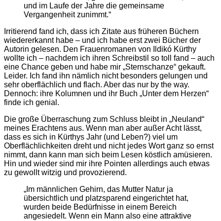
und im Laufe der Jahre die gemeinsame
Vergangenheit zunimmt.“
Irritierend fand ich, dass ich Zitate aus früheren Büchern
wiedererkannt habe – und ich habe erst zwei Bücher der
Autorin gelesen. Den Frauenromanen von Ildikó Kürthy
wollte ich – nachdem ich ihren Schreibstil so toll fand – auch
eine Chance geben und habe mir „Sternschanze“ gekauft.
Leider. Ich fand ihn nämlich nicht besonders gelungen und
sehr oberflächlich und flach. Aber das nur by the way.
Dennoch: ihre Kolumnen und ihr Buch „Unter dem Herzen“
finde ich genial.
Die große Überraschung zum Schluss bleibt in „Neuland“
meines Erachtens aus. Wenn man aber außer Acht lässt,
dass es sich in Kürthys Jahr (und Leben?) viel um
Oberflächlichkeiten dreht und nicht jedes Wort ganz so ernst
nimmt, dann kann man sich beim Lesen köstlich amüsieren.
Hin und wieder sind mir ihre Pointen allerdings auch etwas
zu gewollt witzig und provozierend.
„Im männlichen Gehirn, das Mutter Natur ja
übersichtlich und platzsparend eingerichtet hat,
wurden beide Bedürfnisse in einem Bereich
angesiedelt. Wenn ein Mann also eine attraktive