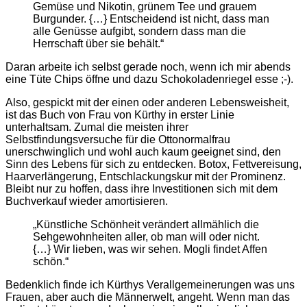
Gemüse und Nikotin, grünem Tee und grauem
Burgunder. {…} Entscheidend ist nicht, dass man
alle Genüsse aufgibt, sondern dass man die
Herrschaft über sie behält.“
Daran arbeite ich selbst gerade noch, wenn ich mir abends
eine Tüte Chips öffne und dazu Schokoladenriegel esse ;-).
Also, gespickt mit der einen oder anderen Lebensweisheit,
ist das Buch von Frau von Kürthy in erster Linie
unterhaltsam. Zumal die meisten ihrer
Selbstfindungsversuche für die Ottonormalfrau
unerschwinglich und wohl auch kaum geeignet sind, den
Sinn des Lebens für sich zu entdecken. Botox, Fettvereisung,
Haarverlängerung, Entschlackungskur mit der Prominenz.
Bleibt nur zu hoffen, dass ihre Investitionen sich mit dem
Buchverkauf wieder amortisieren.
„Künstliche Schönheit verändert allmählich die
Sehgewohnheiten aller, ob man will oder nicht.
{…} Wir lieben, was wir sehen. Mogli findet Affen
schön.“
Bedenklich finde ich Kürthys Verallgemeinerungen was uns
Frauen, aber auch die Männerwelt, angeht. Wenn man das