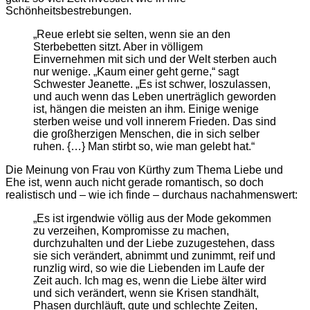
Schönheitsbestrebungen.
„Reue erlebt sie selten, wenn sie an den
Sterbebetten sitzt. Aber in völligem
Einvernehmen mit sich und der Welt sterben auch
nur wenige. „Kaum einer geht gerne,“ sagt
Schwester Jeanette. „Es ist schwer, loszulassen,
und auch wenn das Leben unerträglich geworden
ist, hängen die meisten an ihm. Einige wenige
sterben weise und voll innerem Frieden. Das sind
die großherzigen Menschen, die in sich selber
ruhen. {…} Man stirbt so, wie man gelebt hat.“
Die Meinung von Frau von Kürthy zum Thema Liebe und
Ehe ist, wenn auch nicht gerade romantisch, so doch
realistisch und – wie ich finde – durchaus nachahmenswert:
„Es ist irgendwie völlig aus der Mode gekommen
zu verzeihen, Kompromisse zu machen,
durchzuhalten und der Liebe zuzugestehen, dass
sie sich verändert, abnimmt und zunimmt, reif und
runzlig wird, so wie die Liebenden im Laufe der
Zeit auch. Ich mag es, wenn die Liebe älter wird
und sich verändert, wenn sie Krisen standhält,
Phasen durchläuft, gute und schlechte Zeiten,