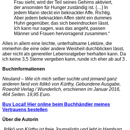
Frau sieht, wird der Teil seines Gehirns aktiviert,
der ansonsten für Hunger zuständig ist. {…} In
jedem Mann steckt ein beknackter Affe. Richtig.
Aber jedem beknackten Affen steht ein dummes
Huhn gegenüber, das sich beeindrucken lässt.
Ich kann nur sagen, was das angeht, passen
Männer und Frauen hervorragend zusammen.“
Alles in allem eine leichte, unterhaltsame Lektüre, die
immerhin die eine oder andere Weisheit durchblicken lässt,
aber nicht als genereller Lebensratgeber herhalten kann. Da
ich keine 3,5 Sterne vergeben kann, runde ich eher ab auf 3
.
Buchinformationen
Neuland – Wie ich mich selber suchte und jemand ganz
anderen fand von Ildikó von Kürthy, Gebundene Ausgabe,
Rowohlt Verlag / Wunderlich, erschienen im Januar 2016,
464 Seiten. 19,95 Euro.
Buy Local! Hier online beim Buchhändler meines
Vertrauens bestellen
Über die Autorin
„Ildikó von Kürthy ist freie Journalistin und lebt in Hamburg.