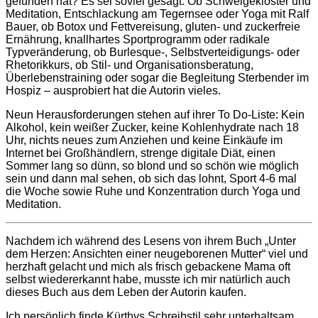
gefunden hat? Es sei soviel gesagt: Ob Schweigekloster und
Meditation, Entschlackung am Tegernsee oder Yoga mit Ralf
Bauer, ob Botox und Fettvereisung, gluten- und zuckerfreie
Ernährung, knallhartes Sportprogramm oder radikale
Typveränderung, ob Burlesque-, Selbstverteidigungs- oder
Rhetorikkurs, ob Stil- und Organisationsberatung,
Überlebenstraining oder sogar die Begleitung Sterbender im
Hospiz – ausprobiert hat die Autorin vieles.
Neun Herausforderungen stehen auf ihrer To Do-Liste: Kein
Alkohol, kein weißer Zucker, keine Kohlenhydrate nach 18
Uhr, nichts neues zum Anziehen und keine Einkäufe im
Internet bei Großhändlern, strenge digitale Diät, einen
Sommer lang so dünn, so blond und so schön wie möglich
sein und dann mal sehen, ob sich das lohnt, Sport 4-6 mal
die Woche sowie Ruhe und Konzentration durch Yoga und
Meditation.
Nachdem ich während des Lesens von ihrem Buch „Unter
dem Herzen: Ansichten einer neugeborenen Mutter“ viel und
herzhaft gelacht und mich als frisch gebackene Mama oft
selbst wiedererkannt habe, musste ich mir natürlich auch
dieses Buch aus dem Leben der Autorin kaufen.
Ich persönlich finde Kürthys Schreibstil sehr unterhaltsam.