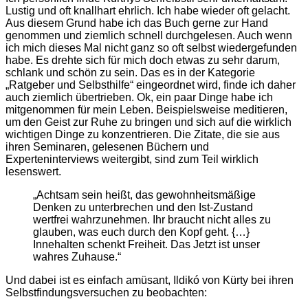
Lustig und oft knallhart ehrlich. Ich habe wieder oft gelacht.
Aus diesem Grund habe ich das Buch gerne zur Hand
genommen und ziemlich schnell durchgelesen. Auch wenn
ich mich dieses Mal nicht ganz so oft selbst wiedergefunden
habe. Es drehte sich für mich doch etwas zu sehr darum,
schlank und schön zu sein. Das es in der Kategorie
„Ratgeber und Selbsthilfe“ eingeordnet wird, finde ich daher
auch ziemlich übertrieben. Ok, ein paar Dinge habe ich
mitgenommen für mein Leben. Beispielsweise meditieren,
um den Geist zur Ruhe zu bringen und sich auf die wirklich
wichtigen Dinge zu konzentrieren. Die Zitate, die sie aus
ihren Seminaren, gelesenen Büchern und
Experteninterviews weitergibt, sind zum Teil wirklich
lesenswert.
„Achtsam sein heißt, das gewohnheitsmäßige
Denken zu unterbrechen und den Ist-Zustand
wertfrei wahrzunehmen. Ihr braucht nicht alles zu
glauben, was euch durch den Kopf geht. {…}
Innehalten schenkt Freiheit. Das Jetzt ist unser
wahres Zuhause.“
Und dabei ist es einfach amüsant, Ildikó von Kürty bei ihren
Selbstfindungsversuchen zu beobachten: