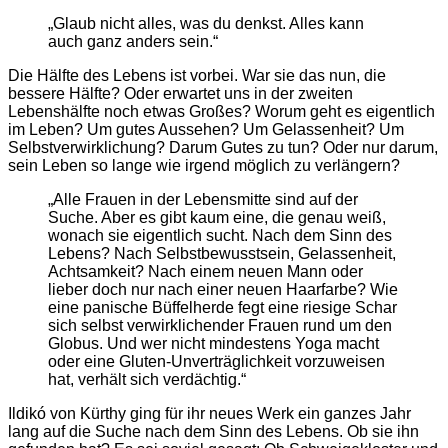
„Glaub nicht alles, was du denkst. Alles kann
auch ganz anders sein.“
Die Hälfte des Lebens ist vorbei. War sie das nun, die
bessere Hälfte? Oder erwartet uns in der zweiten
Lebenshälfte noch etwas Großes? Worum geht es eigentlich
im Leben? Um gutes Aussehen? Um Gelassenheit? Um
Selbstverwirklichung? Darum Gutes zu tun? Oder nur darum,
sein Leben so lange wie irgend möglich zu verlängern?
„Alle Frauen in der Lebensmitte sind auf der
Suche. Aber es gibt kaum eine, die genau weiß,
wonach sie eigentlich sucht. Nach dem Sinn des
Lebens? Nach Selbstbewusstsein, Gelassenheit,
Achtsamkeit? Nach einem neuen Mann oder
lieber doch nur nach einer neuen Haarfarbe? Wie
eine panische Büffelherde fegt eine riesige Schar
sich selbst verwirklichender Frauen rund um den
Globus. Und wer nicht mindestens Yoga macht
oder eine Gluten-Unverträglichkeit vorzuweisen
hat, verhält sich verdächtig.“
Ildikó von Kürthy ging für ihr neues Werk ein ganzes Jahr
lang auf die Suche nach dem Sinn des Lebens. Ob sie ihn