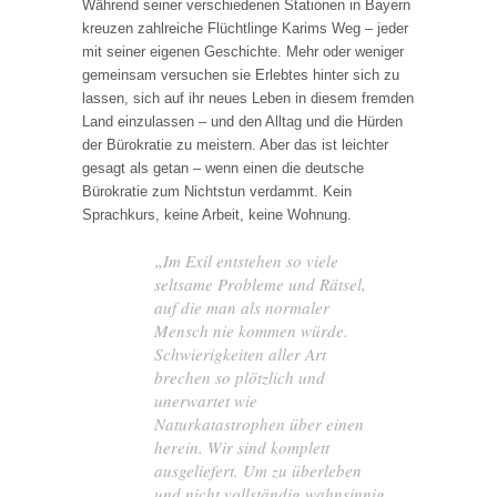
Während seiner verschiedenen Stationen in Bayern
kreuzen zahlreiche Flüchtlinge Karims Weg – jeder
mit seiner eigenen Geschichte. Mehr oder weniger
gemeinsam versuchen sie Erlebtes hinter sich zu
lassen, sich auf ihr neues Leben in diesem fremden
Land einzulassen – und den Alltag und die Hürden
der Bürokratie zu meistern. Aber das ist leichter
gesagt als getan – wenn einen die deutsche
Bürokratie zum Nichtstun verdammt. Kein
Sprachkurs, keine Arbeit, keine Wohnung.
„Im Exil entstehen so viele
seltsame Probleme und Rätsel,
auf die man als normaler
Mensch nie kommen würde.
Schwierigkeiten aller Art
brechen so plötzlich und
unerwartet wie
Naturkatastrophen über einen
herein. Wir sind komplett
ausgeliefert. Um zu überleben
und nicht vollständig wahnsinnig