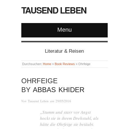
TAUSEND LEBEN
Menu
Literatur & Reisen
Durchsuchen:
Home
»
Book Reviews
»
Ohrfeige
OHRFEIGE
BY
ABBAS KHIDER
Von
Tausend Leben
am
29/05/2016
„Stumm und starr vor Angst
hockt sie in ihrem Drehstuhl, als
hätte die Ohrfeige sie betäubt.