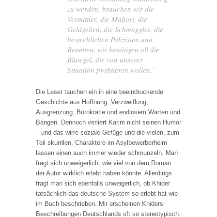
zu werden, brauchen wir die
Vermittler, die Mafiosi, die
Geldgeilen, die Schmuggler, die
bestechlichen Polizisten und
Beamten, wir benötigen all die
Blutegel, die von unserer
Situation profitieren wollen.“
Die Leser tauchen ein in eine beeindruckende
Geschichte aus Hoffnung, Verzweiflung,
Ausgrenzung, Bürokratie und endlosem Warten und
Bangen. Dennoch verliert Karim nicht seinen Humor
– und das wirre soziale Gefüge und die vielen, zum
Teil skurrilen, Charaktere im Asylbewerberheim
lassen einen auch immer wieder schmunzeln. Man
fragt sich unweigerlich, wie viel von dem Roman
der Autor wirklich erlebt haben könnte. Allerdings
fragt man sich ebenfalls unweigerlich, ob Khider
tatsächlich das deutsche System so erlebt hat wie
im Buch beschrieben. Mir erscheinen Khiders
Beschreibungen Deutschlands oft so stereotypisch.