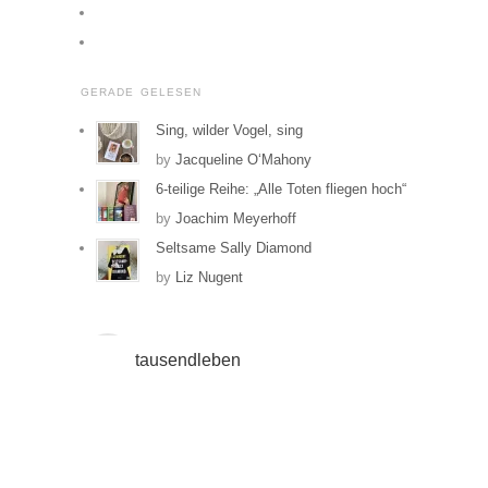
Profil
von
Profil
tausendleben
von
GERADE GELESEN
auf
tausendleben
Facebook
auf
Sing, wilder Vogel, sing
anzeigen
Instagram
by
Jacqueline O‘Mahony
anzeigen
6-teilige Reihe: „Alle Toten fliegen hoch“
by
Joachim Meyerhoff
Seltsame Sally Diamond
by
Liz Nugent
tausendleben