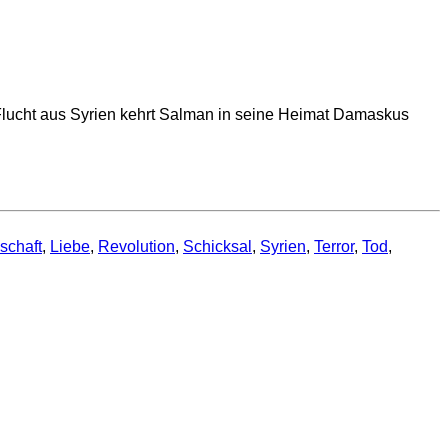
 Flucht aus Syrien kehrt Salman in seine Heimat Damaskus
schaft
,
Liebe
,
Revolution
,
Schicksal
,
Syrien
,
Terror
,
Tod
,