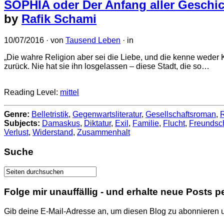
SOPHIA oder Der Anfang aller Geschi
by
Rafik Schami
10/07/2016
· von
Tausend Leben
· in
„Die wahre Religion aber sei die Liebe, und die kenne weder 
zurück. Nie hat sie ihn losgelassen – diese Stadt, die so…
Reading Level:
mittel
Genre:
Belletristik
,
Gegenwartsliteratur
,
Gesellschaftsroman
,
Subjects:
Damaskus
,
Diktatur
,
Exil
,
Familie
,
Flucht
,
Freundsch
Verlust
,
Widerstand
,
Zusammenhalt
Suche
Folge mir unauffällig - und erhalte neue Posts p
Gib deine E-Mail-Adresse an, um diesen Blog zu abonnieren