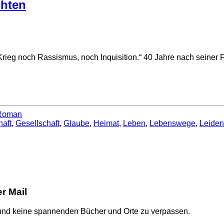
chten
Krieg noch Rassismus, noch Inquisition.“ 40 Jahre nach seiner
Roman
aft
,
Gesellschaft
,
Glaube
,
Heimat
,
Leben
,
Lebenswege
,
Leiden
er Mail
 und keine spannenden Bücher und Orte zu verpassen.