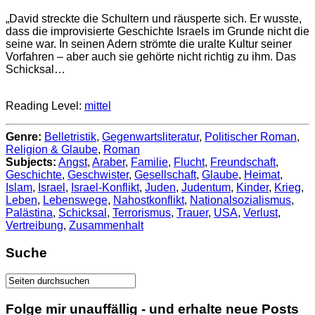
„David streckte die Schultern und räusperte sich. Er wusste,
dass die improvisierte Geschichte Israels im Grunde nicht die
seine war. In seinen Adern strömte die uralte Kultur seiner
Vorfahren – aber auch sie gehörte nicht richtig zu ihm. Das
Schicksal…
Reading Level:
mittel
Genre:
Belletristik
,
Gegenwartsliteratur
,
Politischer Roman
,
Religion & Glaube
,
Roman
Subjects:
Angst
,
Araber
,
Familie
,
Flucht
,
Freundschaft
,
Geschichte
,
Geschwister
,
Gesellschaft
,
Glaube
,
Heimat
,
Islam
,
Israel
,
Israel-Konflikt
,
Juden
,
Judentum
,
Kinder
,
Krieg
,
Leben
,
Lebenswege
,
Nahostkonflikt
,
Nationalsozialismus
,
Palästina
,
Schicksal
,
Terrorismus
,
Trauer
,
USA
,
Verlust
,
Vertreibung
,
Zusammenhalt
Suche
Folge mir unauffällig - und erhalte neue Posts