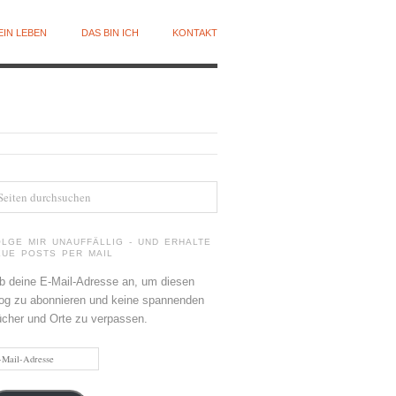
EIN LEBEN
DAS BIN ICH
KONTAKT
OLGE MIR UNAUFFÄLLIG - UND ERHALTE
EUE POSTS PER MAIL
b deine E-Mail-Adresse an, um diesen
og zu abonnieren und keine spannenden
cher und Orte zu verpassen.
il-
resse