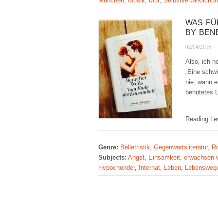
München
,
Musik
,
Mut
,
Selbstverwirklichu
WAS FÜ
BY
BEN
02/04/2016
·
Also, ich n
„Eine schwi
nie, wann e
behütetes
Reading Le
Genre:
Belletristik
,
Gegenwartsliteratur
,
R
Subjects:
Angst
,
Einsamkeit
,
erwachsen 
Hypochonder
,
Internat
,
Leben
,
Lebensweg