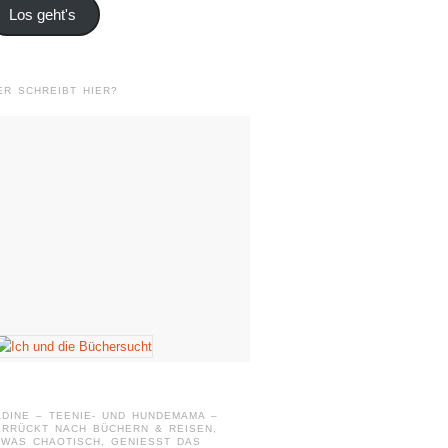
Los geht's
ER SCHREIBT HIER?
ADINE – TEENIE- UND HUNDEMAMA –
ERRÜCKT NACH BÜCHERN & REISEN,
WAS CHAOTISCH, GENIESST DAS L