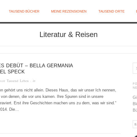
TAUSEND BÜCHER
MEINE REZENSIONEN
TAUSEND ORTE
Literatur & Reisen
ES DEBÜT – BELLA GERMANIA
IEL SPECK
 von
Tausend Leben
· in
F
N
n gehört uns nicht allein. Dieses Haus, das wir unser Ich nennen,
 von denen, die vor uns kamen. Ihre Spuren sind in unsere
Gi
raviert. Erst ihre Geschichten machen uns zu dem, was wir sind.“
Bl
2014. Die…
Bü
E-
Ma
Ad