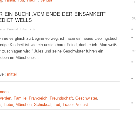
ng
,
Talent
,
Tod
,
Traum
,
Verlust
E
R EIN BUCH! „VOM ENDE DER EINSAMKEIT“
D
EDICT WELLS
 von
Tausend Leben
· in
ehme es gleich zu Beginn vorweg: ich habe ein neues Lieblingsbuch!
erige Kindheit ist wie ein unsichtbarer Feind, dachte ich. Man weiß
r zuschlagen wird.“ Jules und seine Geschwister führen ein
G
 Leben im Münchener…
vel:
mittel
oman
werden
,
Familie
,
Frankreich
,
Freundschaft
,
Geschwister
,
e
,
Liebe
,
München
,
Schicksal
,
Tod
,
Trauer
,
Verlust