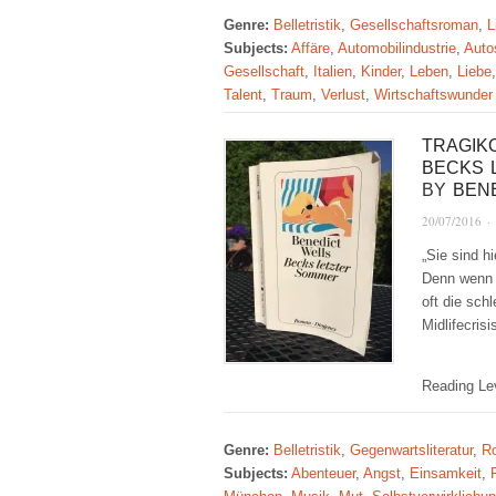
Genre:
Belletristik
,
Gesellschaftsroman
,
L
Subjects:
Affäre
,
Automobilindustrie
,
Auto
Gesellschaft
,
Italien
,
Kinder
,
Leben
,
Liebe
Talent
,
Traum
,
Verlust
,
Wirtschaftswunder
TRAGIK
BECKS 
BY
BEN
20/07/2016
·
„Sie sind h
Denn wenn S
oft die sch
Midlifecris
Reading Le
Genre:
Belletristik
,
Gegenwartsliteratur
,
R
Subjects:
Abenteuer
,
Angst
,
Einsamkeit
,