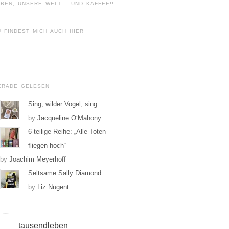
BEN, UNSERE WELT – UND KAFFEE!!
U FINDEST MICH AUCH HIER
Profil
von
Profil
tausendleben
von
ERADE GELESEN
auf
tausendleben
Facebook
auf
Sing, wilder Vogel, sing
anzeigen
Instagram
by
Jacqueline O‘Mahony
anzeigen
6-teilige Reihe: „Alle Toten
fliegen hoch“
by
Joachim Meyerhoff
Seltsame Sally Diamond
by
Liz Nugent
tausendleben