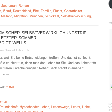
iebesroman
,
Roman
s
,
Beruf
,
Deutschland
,
Ehe
,
Familie
,
Flucht
,
Gastarbeiter
,
,
Mailand
,
Migration
,
München
,
Schicksal
,
Selbstverwirklichung
,
W
OMISCHER SELBSTVERWIRKLICHUNGSTRIP –
LETZTER SOMMER
EDICT WELLS
 von
Tausend Leben
· in
ier, weil Sie keine Entscheidungen treffen. Und das ist schlecht.
ie es nicht tun, dann tut’s das Leben für Sie. Und das Leben trifft
lechteren Entscheidungen.“ Robert Beck steckt in einer Art
is. Er…
vel:
mittel
oman
N
Freundschaft
,
Hypochonder
,
Leben
,
Lebenswege
,
Lehrer
,
Liebe
,
V
ET