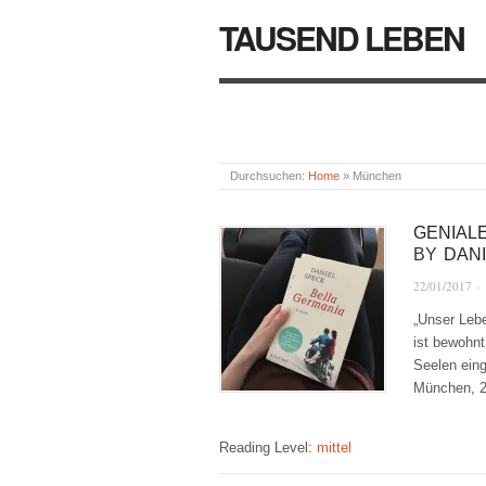
TAUSEND LEBEN
Durchsuchen:
Home
»
München
GENIAL
BY
DAN
22/01/2017
·
„Unser Lebe
ist bewohnt
Seelen eing
München, 
Reading Level:
mittel