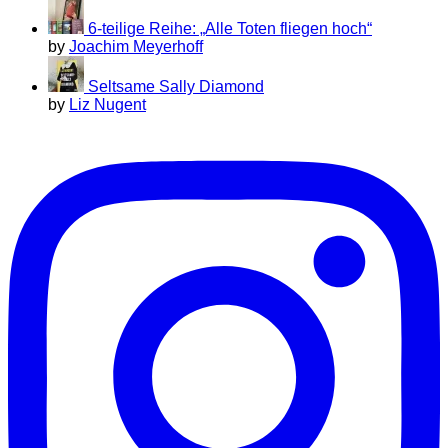
6-teilige Reihe: „Alle Toten fliegen hoch“
by
Joachim Meyerhoff
Seltsame Sally Diamond
by
Liz Nugent