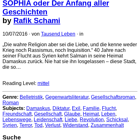
SOPHIA oder Der Anfang aller
Geschichten
by
Rafik Schami
10/07/2016
· von
Tausend Leben
· in
„Die wahre Religion aber sei die Liebe, und die kenne weder
Krieg noch Rassismus, noch Inquisition.“ 40 Jahre nach
seiner Flucht aus Syrien kehrt Salman in seine Heimat
Damaskus zurück. Nie hat sie ihn losgelassen – diese Stadt,
die so…
Reading Level:
mittel
Genre:
Belletristik
,
Gegenwartsliteratur
,
Gesellschaftsroman
,
Roman
Subjects:
Damaskus
,
Diktatur
,
Exil
,
Familie
,
Flucht
,
Freundschaft
,
Gesellschaft
,
Glaube
,
Heimat
,
Leben
,
Lebenswege
,
Leidenschaft
,
Liebe
,
Revolution
,
Schicksal
,
Syrien
,
Terror
,
Tod
,
Verlust
,
Widerstand
,
Zusammenhalt
Suche