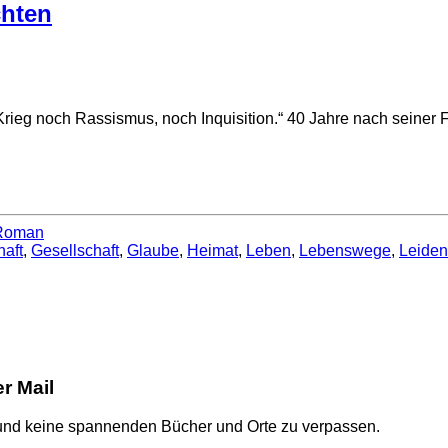
chten
Krieg noch Rassismus, noch Inquisition.“ 40 Jahre nach seiner
Roman
aft
,
Gesellschaft
,
Glaube
,
Heimat
,
Leben
,
Lebenswege
,
Leiden
er Mail
 und keine spannenden Bücher und Orte zu verpassen.