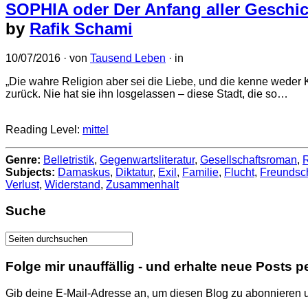
SOPHIA oder Der Anfang aller Geschi
by
Rafik Schami
10/07/2016
· von
Tausend Leben
· in
„Die wahre Religion aber sei die Liebe, und die kenne weder 
zurück. Nie hat sie ihn losgelassen – diese Stadt, die so…
Reading Level:
mittel
Genre:
Belletristik
,
Gegenwartsliteratur
,
Gesellschaftsroman
,
Subjects:
Damaskus
,
Diktatur
,
Exil
,
Familie
,
Flucht
,
Freundsch
Verlust
,
Widerstand
,
Zusammenhalt
Suche
Folge mir unauffällig - und erhalte neue Posts p
Gib deine E-Mail-Adresse an, um diesen Blog zu abonnieren