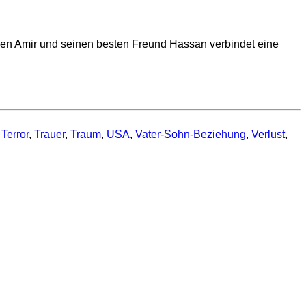
ährigen Amir und seinen besten Freund Hassan verbindet eine
,
Terror
,
Trauer
,
Traum
,
USA
,
Vater-Sohn-Beziehung
,
Verlust
,