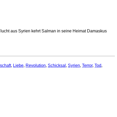
 Flucht aus Syrien kehrt Salman in seine Heimat Damaskus
schaft
,
Liebe
,
Revolution
,
Schicksal
,
Syrien
,
Terror
,
Tod
,