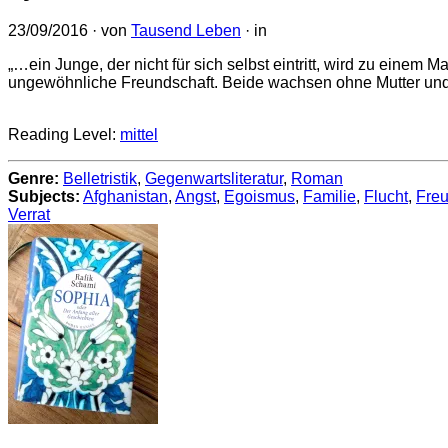
23/09/2016
· von
Tausend Leben
· in
„…ein Junge, der nicht für sich selbst eintritt, wird zu einem 
ungewöhnliche Freundschaft. Beide wachsen ohne Mutter und 
Reading Level:
mittel
Genre:
Belletristik
,
Gegenwartsliteratur
,
Roman
Subjects:
Afghanistan
,
Angst
,
Egoismus
,
Familie
,
Flucht
,
Freu
Verrat