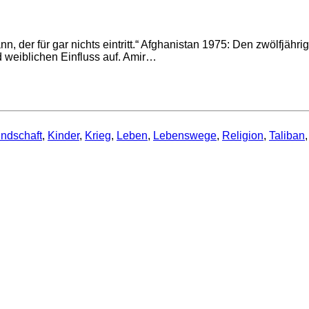
Mann, der für gar nichts eintritt.“ Afghanistan 1975: Den zwölfj
weiblichen Einfluss auf. Amir…
ndschaft
,
Kinder
,
Krieg
,
Leben
,
Lebenswege
,
Religion
,
Taliban