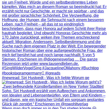
#newread: Siri Hustvedt - Was ich liebte Worum ge
Wenn man doch immer so in den Tag starten könnte 🤗