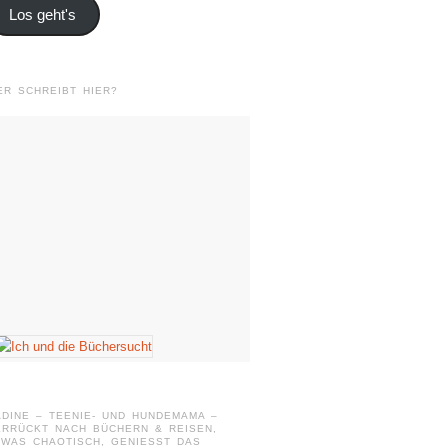
Los geht's
ER SCHREIBT HIER?
ADINE – TEENIE- UND HUNDEMAMA –
ERRÜCKT NACH BÜCHERN & REISEN,
WAS CHAOTISCH, GENIESST DAS L