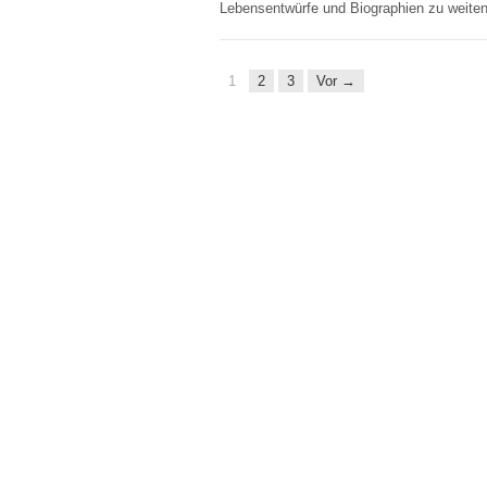
Lebensentwürfe und Biographien zu weite
1
2
3
Vor →