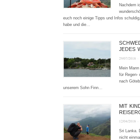
Nachdem ich
wunderschö
euch noch einige Tipps und Infos schuldi
habe und die…
SCHWED
JEDES 
29/07/2018
·
Mein Mann a
für Regen- 
nach Götebo
unserem Sohn Finn…
MIT KIN
REISER
12/04/2018
·
Sri Lanka. 
nicht einma