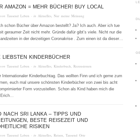
E
R AMAZON = MEHR BÜCHER! BUY LOCAL
 von
Tausend Leben
· in
Aktuelles
,
Nur meine Meinung
D
ch schon Bücher über Amazon bestellt? Ja? Ich auch. Aber ich tue
it geraumer Zeit nicht mehr. Gründe dafür gibt’s viele. Nicht nur die
andzeiten in der derzeitigen Coronakrise . Zum einen ist da dieser…
G
 LIEBSTEN KINDERBÜCHER
 von
Tausend Leben
· in
Aktuelles
,
Kinderbuch
,
Rezensionen
 Internationaler Kinderbuchtag. Das wollten Finn und ich gerne zum
men, euch mal unsere schönsten Kinderbücher von zwei bis acht
omprimierter Form vorzustellen. Schon als Kind haben mich die
, Erich…
D NACH SRI LANKA – TIPPS UND
EITUNGEN, BESTE REISEZEIT UND
HEITLICHE RISIKEN
 von
Tausend Leben
· in
Aktuelles
,
Reisen
,
Tausend Orte