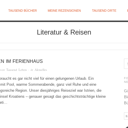
TAUSEND BÜCHER
MEINE REZENSIONEN
TAUSEND ORTE
Literatur & Reisen
EN IM FERIENHAUS
 von
Tausend Leben
· in
Aktuelles
aucht es gar nicht viel für einen gelungenen Urlaub. Ein
F
N
 mit Pool, warme Sommerabende, ganz viel Ruhe und eine
sreiche Region. Unser diesjähriges Reiseziel war Istrien, die
Gi
insel Kroatiens – genauer gesagt das geschichtsträchtige kleine
Bl
eti…
Bü
E-
Ma
Ad