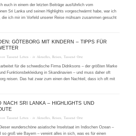
 euch in einem der letzten Beiträge ausführlich vom
nen Sri Lanka und seinen Highlights vorgeschwärmt habe, war ich
g, die ich mir im Vorfeld unserer Reise mühsam zusammen gesucht
EN: GÖTEBORG MIT KINDERN – TIPPS FÜR
WETTER
 von
Tausend Leben
· in
Aktuelles
,
Reisen
,
Tausend Orte
rbeitet für die schwedische Firma Didriksons – der größten Marke
und Funktionsbekleidung in Skandinavien – und muss daher oft
rg reisen. Das hat zwar zum einen den Nachteil, dass ich oft mit
D NACH SRI LANKA – HIGHLIGHTS UND
OUTE
 von
Tausend Leben
· in
Aktuelles
,
Reisen
,
Tausend Orte
Dieser wunderschöne asiatische Inselstaat im Indischen Ozean –
l so groß wie Bayern – vereint alles in sich, was es für einen