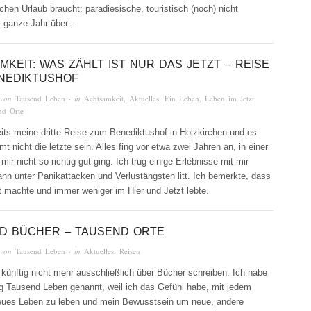
chen Urlaub braucht: paradiesische, touristisch (noch) nicht
s ganze Jahr über…
KEIT: WAS ZÄHLT IST NUR DAS JETZT – REISE
NEDIKTUSHOF
 von
Tausend Leben
· in
Achtsamkeit
,
Aktuelles
,
Ein Leben
,
Leben im Jetzt
,
nd Orte
its meine dritte Reise zum Benediktushof in Holzkirchen und es
mt nicht die letzte sein. Alles fing vor etwa zwei Jahren an, in einer
 mir nicht so richtig gut ging. Ich trug einige Erlebnisse mit mir
ann unter Panikattacken und Verlustängsten litt. Ich bemerkte, dass
 machte und immer weniger im Hier und Jetzt lebte.
D BÜCHER – TAUSEND ORTE
 von
Tausend Leben
· in
Aktuelles
,
Reisen
künftig nicht mehr ausschließlich über Bücher schreiben. Ich habe
g Tausend Leben genannt, weil ich das Gefühl habe, mit jedem
eues Leben zu leben und mein Bewusstsein um neue, andere