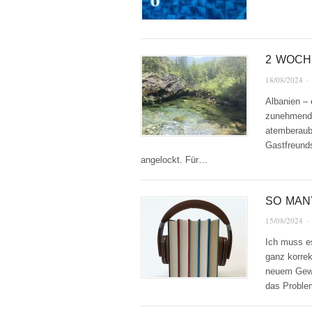
2 WOCH
18/08/2024
·
Albanien – 
zunehmend t
atemberaub
Gastfreunds
angelockt. Für…
SO MAN
15/08/2024
·
Ich muss es
ganz korrek
neuem Gewa
das Probl