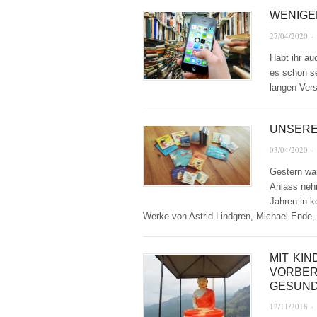
WENIGE
27/04/2020
·
Habt ihr au
es schon se
langen Vers
UNSERE
03/04/2020
·
Gestern war
Anlass neh
Jahren in k
Werke von Astrid Lindgren, Michael Ende
MIT KIN
VORBER
GESUND
12/11/2018
·