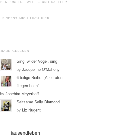
BEN, UNSERE WELT – UND KAFFEE!!
U FINDEST MICH AUCH HIER
Profil
von
Profil
tausendleben
von
ERADE GELESEN
auf
tausendleben
Facebook
auf
Sing, wilder Vogel, sing
anzeigen
Instagram
by
Jacqueline O‘Mahony
anzeigen
6-teilige Reihe: „Alle Toten
fliegen hoch“
by
Joachim Meyerhoff
Seltsame Sally Diamond
by
Liz Nugent
tausendleben