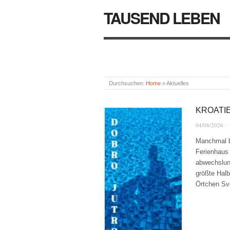
TAUSEND LEBEN
Durchsuchen:
Home
»
Aktuelles
KROATI
04/08/2026
·
Manchmal br
Ferienhaus
abwechslung
größte Halb
Örtchen Sv