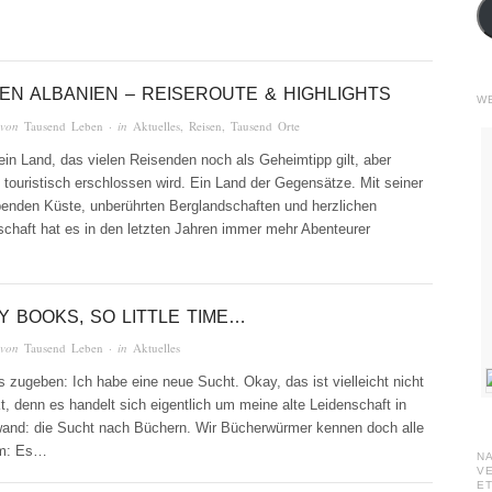
EN ALBANIEN – REISEROUTE & HIGHLIGHTS
W
 von
Tausend Leben
· in
Aktuelles
,
Reisen
,
Tausend Orte
ein Land, das vielen Reisenden noch als Geheimtipp gilt, aber
ouristisch erschlossen wird. Ein Land der Gegensätze. Mit seiner
enden Küste, unberührten Berglandschaften und herzlichen
chaft hat es in den letzten Jahren immer mehr Abenteurer
Y BOOKS, SO LITTLE TIME…
 von
Tausend Leben
· in
Aktuelles
 zugeben: Ich habe eine neue Sucht. Okay, das ist vielleicht nicht
t, denn es handelt sich eigentlich um meine alte Leidenschaft in
nd: die Sucht nach Büchern. Wir Bücherwürmer kennen doch alle
em: Es…
N
V
ET