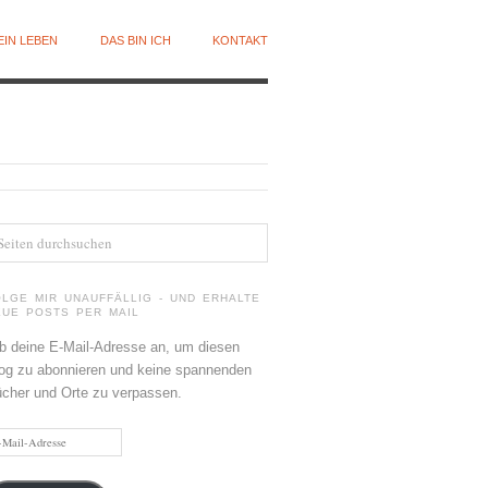
EIN LEBEN
DAS BIN ICH
KONTAKT
OLGE MIR UNAUFFÄLLIG - UND ERHALTE
EUE POSTS PER MAIL
b deine E-Mail-Adresse an, um diesen
og zu abonnieren und keine spannenden
cher und Orte zu verpassen.
il-
resse