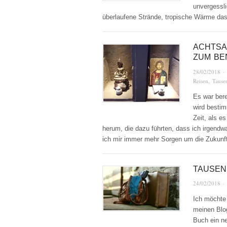
unvergessli
überlaufene Strände, tropische Wärme da
ACHTSAM
ZUM BE
28/02/2018
·
Reisen
,
Tause
Es war bere
wird bestim
Zeit, als es
herum, die dazu führten, dass ich irgendw
ich mir immer mehr Sorgen um die Zukunft
TAUSEN
24/02/2018
·
Ich möchte 
meinen Blo
Buch ein n