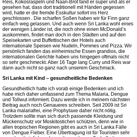
Reis, Kokosraspeln und Naan-Brot fand er super und als er
gesehen hat, dass dort traditionell mit Händen gegessen
wird, hatte er die fremde Esskultur sofort ins Herz
geschlossen
. Die scharfen Soßen haben wir für Finn ganz
einfach weg gelassen. Und auch wenn Sri Lanka wohl eines
der wenigen Länder ist, die noch ohne einen McDonald’s
auskommen, findet man doch in den Städten und auf den
Speisekarten und Buffettischen der Hotels auch
internationale Speisen wie Nudeln, Pommes und Pizza. Wir
persönlich fanden das einheimische Essen grandios, die
internationalen Gerichte haben uns hingegen oftmals nicht
so sehr geschmeckt. Aber 16 Tage lang Curry und Reis war
dann auch nicht so ganz nach unserem Geschmack.
Sri Lanka mit Kind – gesundheitliche Bedenken
Gesundheitlich hatte ich vorab einige Bedenken und ich
habe mich daher umfassend zum Thema Malaria, Dengue
und Tollwut informiert. Dazu werde ich in meinem nächsten
Beitrag auch noch Genaueres schreiben. Seit 2009 ist Sri
Lanka malariafrei, eine Prophylaxe daher nicht nötig.
Trotzdem sollte man sich durch passende Kleidung und
Mückenschutz vor Moskitostichen schützen, denn wie in
allen tropischen Regionen gibt es auch in Sri Lanka Fälle
von Dengue Fieber. Eine Übertragung ist für Touristen sehr