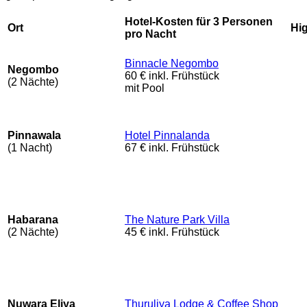
Hotel-K
osten für 3 Personen
Ort
Hig
pro Nacht
Binnacle Negombo
Negombo
60 € inkl. Frühstück
(2 Nächte)
mit Pool
Pinnawala
Hotel Pinnalanda
(1 Nacht)
67 € inkl. Frühstück
Habarana
The Nature Park Villa
(2 Nächte)
45 € inkl. Frühstück
Nuwara Eliya
Thuruliya Lodge & Coffee Shop