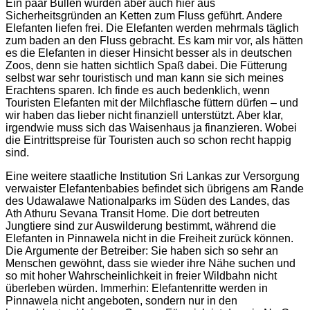
Ein paar Bullen wurden aber auch hier aus
Sicherheitsgründen an Ketten zum Fluss geführt. Andere
Elefanten liefen frei. Die Elefanten werden mehrmals täglich
zum baden an den Fluss gebracht. Es kam mir vor, als hätten
es die Elefanten in dieser Hinsicht besser als in deutschen
Zoos, denn sie hatten sichtlich Spaß dabei. Die Fütterung
selbst war sehr touristisch und man kann sie sich meines
Erachtens sparen. Ich finde es auch bedenklich, wenn
Touristen Elefanten mit der Milchflasche füttern dürfen – und
wir haben das lieber nicht finanziell unterstützt. Aber klar,
irgendwie muss sich das Waisenhaus ja finanzieren. Wobei
die Eintrittspreise für Touristen auch so schon recht happig
sind.
Eine weitere staatliche Institution Sri Lankas zur Versorgung
verwaister Elefantenbabies befindet sich übrigens am Rande
des Udawalawe Nationalparks im Süden des Landes, das
Ath Athuru Sevana Transit Home. Die dort betreuten
Jungtiere sind zur Auswilderung bestimmt, während die
Elefanten in Pinnawela nicht in die Freiheit zurück können.
Die Argumente der Betreiber: Sie haben sich so sehr an
Menschen gewöhnt, dass sie wieder ihre Nähe suchen und
so mit hoher Wahrscheinlichkeit in freier Wildbahn nicht
überleben würden. Immerhin: Elefantenritte werden in
Pinnawela nicht angeboten, sondern nur in den