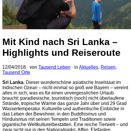
Mit Kind nach Sri Lanka –
Highlights und Reiseroute
12/04/2018
· von
Tausend Leben
· in
Aktuelles
,
Reisen
,
Tausend Orte
Sri Lanka.
Dieser wunderschöne asiatische Inselstaat im
Indischen Ozean – nicht einmal so groß wie Bayern – vereint
alles in sich, was es für einen unvergesslichen Urlaub
braucht: paradiesische, touristisch (noch) nicht überlaufene
Strände, tropische Wärme das ganze Jahr über und 29 Grad
Wassertemperatur. Kulturelle und authentische Einblicke in
das Leben der Bewohner, in den Buddhismus und
Hinduismus mit seinen Tempeln und Traditionen sowie
gigantische Weltkulturerbestätten. Eine reiche Tierwelt – und
zwar nicht nur in den Nationalparks: Affen, Elefanten,