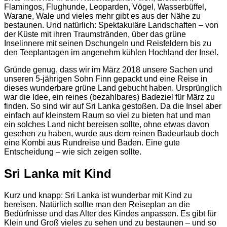
Flamingos, Flughunde, Leoparden, Vögel, Wasserbüffel,
Warane, Wale und vieles mehr gibt es aus der Nähe zu
bestaunen. Und natürlich: Spektakuläre Landschaften – von
der Küste mit ihren Traumstränden, über das grüne
Inselinnere mit seinen Dschungeln und Reisfeldern bis zu
den Teeplantagen im angenehm kühlen Hochland der Insel.
Gründe genug, dass wir im März 2018 unsere Sachen und
unseren 5-jährigen Sohn Finn gepackt und eine Reise in
dieses wunderbare grüne Land gebucht haben. Ursprünglich
war die Idee, ein reines (bezahlbares) Badeziel für März zu
finden. So sind wir auf Sri Lanka gestoßen. Da die Insel aber
einfach auf kleinstem Raum so viel zu bieten hat und man
ein solches Land nicht bereisen sollte, ohne etwas davon
gesehen zu haben, wurde aus dem reinen Badeurlaub doch
eine Kombi aus Rundreise und Baden. Eine gute
Entscheidung – wie sich zeigen sollte.
Sri Lanka mit Kind
Kurz und knapp: Sri Lanka ist wunderbar mit Kind zu
bereisen. Natürlich sollte man den Reiseplan an die
Bedürfnisse und das Alter des Kindes anpassen. Es gibt für
Klein und Groß vieles zu sehen und zu bestaunen – und so