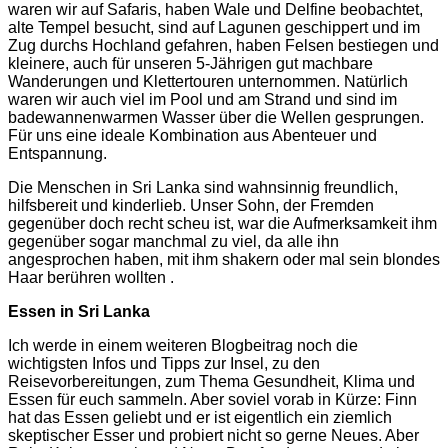
waren wir auf Safaris, haben Wale und Delfine beobachtet,
alte Tempel besucht, sind auf Lagunen geschippert und im
Zug durchs Hochland gefahren, haben Felsen bestiegen und
kleinere, auch für unseren 5-Jährigen gut machbare
Wanderungen und Klettertouren unternommen. Natürlich
waren wir auch viel im Pool und am Strand und sind im
badewannenwarmen Wasser über die Wellen gesprungen.
Für uns eine ideale Kombination aus Abenteuer und
Entspannung.
Die Menschen in Sri Lanka sind wahnsinnig freundlich,
hilfsbereit und kinderlieb. Unser Sohn, der Fremden
gegenüber doch recht scheu ist, war die Aufmerksamkeit ihm
gegenüber sogar manchmal zu viel, da alle ihn
angesprochen haben, mit ihm shakern oder mal sein blondes
Haar berühren wollten
.
Essen in Sri Lanka
Ich werde in einem weiteren Blogbeitrag noch die
wichtigsten Infos und Tipps zur Insel, zu den
Reisevorbereitungen, zum Thema Gesundheit, Klima und
Essen für euch sammeln. Aber soviel vorab in Kürze: Finn
hat das Essen geliebt und er ist eigentlich ein ziemlich
skeptischer Esser und probiert nicht so gerne Neues. Aber