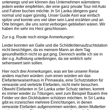
unterwegs und wir können das Unternehmen wärmstens
jedem weiter empfehlen, der eine ganz private Tour mit Auto
und Fahrer buchen möchte. In Sri Lanka übrigens ganz
normal und super günstig. Unser Guide Asiri war einfach
spitze und konnte uns viel über sein Land erzählen und an
Orte bringen, die uns sonst verborgen geblieben wären. Wir
haben ihn sehr ins Herz geschlossen.
Zur o.g. Route noch einige Anmerkungen:
Leider konnten wir Galle und die Schildkrötenaufzuchtstation
nicht besichtigen, da es meinem Mann an dem Tag
gesundheitlich nicht so gut ging. Dennoch wollte ich sie in
der o.g. Auflistung unterbringen, da sie wirklich sehr
sehenswert sein sollen.
Hier noch drei Anmerkungen, was wir bei unserer Reise
anders machen würden: zum einen würden wir das
Elefantenwaisenhaus in Pinnawala, eine Schutzstation für
verwaiste und verletzte Elefanten, nicht mehr besuchen.
Obwohl Elefanten in Sri Lanka unter Schutz stehen, kommt
es immer wieder zu Tötungen, weil zum Beispiel Bauern ihre
Felder vor den Dickhäutern schützen möchten. In Sri Lanka
gibt es inzwischen mehrere Einrichtungen, in denen
verwaiste Elefanten aufgenommen werden, deren Muttertier