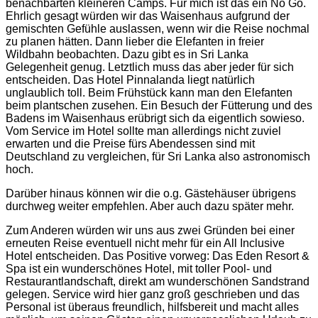
benachbarten kleineren Camps. Für mich ist das ein No Go.
Ehrlich gesagt würden wir das Waisenhaus aufgrund der
gemischten Gefühle auslassen, wenn wir die Reise nochmal
zu planen hätten. Dann lieber die Elefanten in freier
Wildbahn beobachten. Dazu gibt es in Sri Lanka
Gelegenheit genug. Letztlich muss das aber jeder für sich
entscheiden. Das Hotel Pinnalanda liegt natürlich
unglaublich toll. Beim Frühstück kann man den Elefanten
beim plantschen zusehen. Ein Besuch der Fütterung und des
Badens im Waisenhaus erübrigt sich da eigentlich sowieso.
Vom Service im Hotel sollte man allerdings nicht zuviel
erwarten und die Preise fürs Abendessen sind mit
Deutschland zu vergleichen, für Sri Lanka also astronomisch
hoch.
Darüber hinaus können wir die o.g. Gästehäuser übrigens
durchweg weiter empfehlen. Aber auch dazu später mehr.
Zum Anderen würden wir uns aus zwei Gründen bei einer
erneuten Reise eventuell nicht mehr für ein All Inclusive
Hotel entscheiden. Das Positive vorweg: Das Eden Resort &
Spa ist ein wunderschönes Hotel, mit toller Pool- und
Restaurantlandschaft, direkt am wunderschönen Sandstrand
gelegen. Service wird hier ganz groß geschrieben und das
Personal ist überaus freundlich, hilfsbereit und macht alles