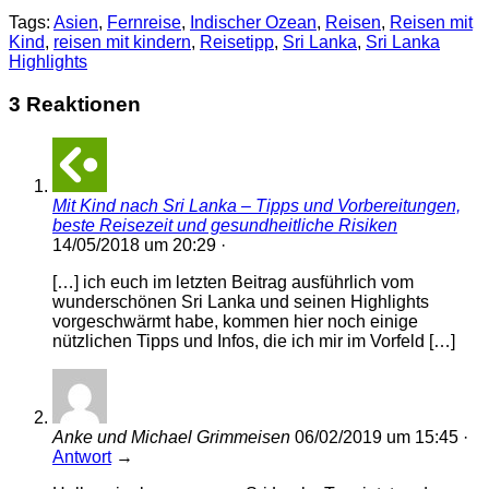
Tags:
Asien
,
Fernreise
,
Indischer Ozean
,
Reisen
,
Reisen mit
Kind
,
reisen mit kindern
,
Reisetipp
,
Sri Lanka
,
Sri Lanka
Highlights
3 Reaktionen
Mit Kind nach Sri Lanka – Tipps und Vorbereitungen,
beste Reisezeit und gesundheitliche Risiken
14/05/2018
um
20:29
·
[…] ich euch im letzten Beitrag ausführlich vom
wunderschönen Sri Lanka und seinen Highlights
vorgeschwärmt habe, kommen hier noch einige
nützlichen Tipps und Infos, die ich mir im Vorfeld […]
Anke und Michael Grimmeisen
06/02/2019
um
15:45
·
Antwort
→