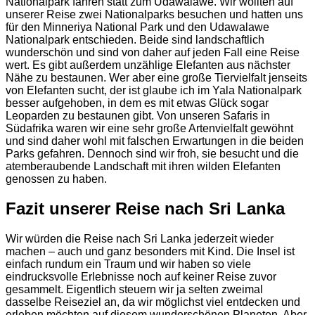
Nationalpark fahren statt zum Udawalawe. Wir wollten auf
unserer Reise zwei Nationalparks besuchen und hatten uns
für den Minneriya National Park und den Udawalawe
Nationalpark entschieden. Beide sind landschaftlich
wunderschön und sind von daher auf jeden Fall eine Reise
wert. Es gibt außerdem unzählige Elefanten aus nächster
Nähe zu bestaunen. Wer aber eine große Tiervielfalt jenseits
von Elefanten sucht, der ist glaube ich im Yala Nationalpark
besser aufgehoben, in dem es mit etwas Glück sogar
Leoparden zu bestaunen gibt. Von unseren Safaris in
Südafrika waren wir eine sehr große Artenvielfalt gewöhnt
und sind daher wohl mit falschen Erwartungen in die beiden
Parks gefahren. Dennoch sind wir froh, sie besucht und die
atemberaubende Landschaft mit ihren wilden Elefanten
genossen zu haben.
Fazit unserer Reise nach Sri Lanka
Wir würden die Reise nach Sri Lanka jederzeit wieder
machen – auch und ganz besonders mit Kind. Die Insel ist
einfach rundum ein Traum und wir haben so viele
eindrucksvolle Erlebnisse noch auf keiner Reise zuvor
gesammelt. Eigentlich steuern wir ja selten zweimal
dasselbe Reiseziel an, da wir möglichst viel entdecken und
erleben möchten auf diesem wunderschönen Planeten. Aber