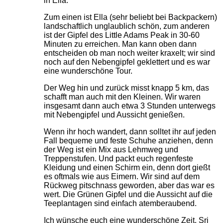
in Ella.
Zum einen ist Ella (sehr beliebt bei Backpackern)
landschaftlich unglaublich schön, zum anderen
ist der Gipfel des Little Adams Peak in 30-60
Minuten zu erreichen. Man kann oben dann
entscheiden ob man noch weiter kraxelt; wir sind
noch auf den Nebengipfel geklettert und es war
eine wunderschöne Tour.
Der Weg hin und zurück misst knapp 5 km, das
schafft man auch mit den Kleinen. Wir waren
insgesamt dann auch etwa 3 Stunden unterwegs
mit Nebengipfel und Aussicht genießen.
Wenn ihr hoch wandert, dann solltet ihr auf jeden
Fall bequeme und feste Schuhe anziehen, denn
der Weg ist ein Mix aus Lehmweg und
Treppenstufen. Und packt euch regenfeste
Kleidung und einen Schirm ein, denn dort gießt
es oftmals wie aus Eimern. Wir sind auf dem
Rückweg pitschnass geworden, aber das war es
wert. Die Grünen Gipfel und die Aussicht auf die
Teeplantagen sind einfach atemberaubend.
Ich wünsche euch eine wunderschöne Zeit. Sri