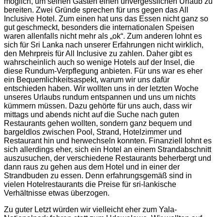
möglich, um seinen Gästen einen unvergesslichen Urlaub zu
bereiten. Zwei Gründe sprechen für uns gegen das All
Inclusive Hotel. Zum einen hat uns das Essen nicht ganz so
gut geschmeckt, besonders die internationalen Speisen
waren allenfalls nicht mehr als „ok“. Zum anderen lohnt es
sich für Sri Lanka nach unserer Erfahrungen nicht wirklich,
den Mehrpreis für All Inclusive zu zahlen. Daher gibt es
wahrscheinlich auch so wenige Hotels auf der Insel, die
diese Rundum-Verpflegung anbieten. Für uns war es eher
ein Bequemlichkeitsaspekt, warum wir uns dafür
entschieden haben. Wir wollten uns in der letzten Woche
unseres Urlaubs rundum entspannen und uns um nichts
kümmern müssen. Dazu gehörte für uns auch, dass wir
mittags und abends nicht auf die Suche nach guten
Restaurants gehen wollten, sondern ganz bequem und
bargeldlos zwischen Pool, Strand, Hotelzimmer und
Restaurant hin und herwechseln konnten. Finanziell lohnt es
sich allerdings eher, sich ein Hotel an einem Strandabschnitt
auszusuchen, der verschiedene Restaurants beherbergt und
dann raus zu gehen aus dem Hotel und in einer der
Strandbuden zu essen. Denn erfahrungsgemäß sind in
vielen Hotelrestaurants die Preise für sri-lankische
Verhältnisse etwas überzogen.
Zu guter Letzt würden wir vielleicht eher zum Yala-