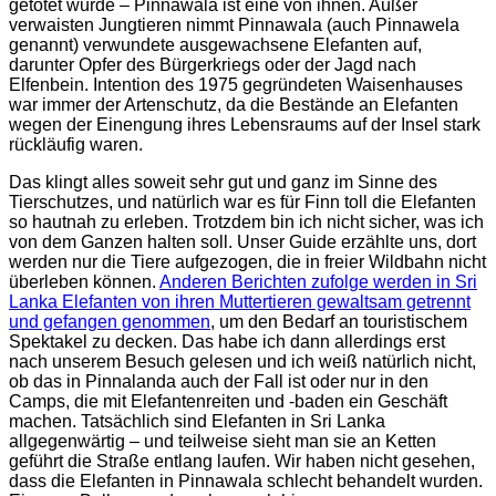
getötet wurde – Pinnawala ist eine von ihnen. Außer
verwaisten Jungtieren nimmt Pinnawala (auch Pinnawela
genannt) verwundete ausgewachsene Elefanten auf,
darunter Opfer des Bürgerkriegs oder der Jagd nach
Elfenbein. Intention des 1975 gegründeten Waisenhauses
war immer der Artenschutz, da die Bestände an Elefanten
wegen der Einengung ihres Lebensraums auf der Insel stark
rückläufig waren.
Das klingt alles soweit sehr gut und ganz im Sinne des
Tierschutzes, und natürlich war es für Finn toll die Elefanten
so hautnah zu erleben. Trotzdem bin ich nicht sicher, was ich
von dem Ganzen halten soll. Unser Guide erzählte uns, dort
werden nur die Tiere aufgezogen, die in freier Wildbahn nicht
überleben können.
Anderen Berichten zufolge werden in Sri
Lanka Elefanten von ihren Muttertieren gewaltsam getrennt
und gefangen genommen
, um den Bedarf an touristischem
Spektakel zu decken. Das habe ich dann allerdings erst
nach unserem Besuch gelesen und ich weiß natürlich nicht,
ob das in Pinnalanda auch der Fall ist oder nur in den
Camps, die mit Elefantenreiten und -baden ein Geschäft
machen. Tatsächlich sind Elefanten in Sri Lanka
allgegenwärtig – und teilweise sieht man sie an Ketten
geführt die Straße entlang laufen.
Wir haben nicht gesehen,
dass die Elefanten in Pinnawala schlecht behandelt wurden.