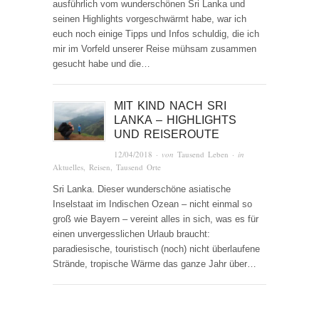
ausführlich vom wunderschönen Sri Lanka und
seinen Highlights vorgeschwärmt habe, war ich
euch noch einige Tipps und Infos schuldig, die ich
mir im Vorfeld unserer Reise mühsam zusammen
gesucht habe und die…
MIT KIND NACH SRI
LANKA – HIGHLIGHTS
UND REISEROUTE
12/04/2018
· von
Tausend Leben
· in
Aktuelles
,
Reisen
,
Tausend Orte
Sri Lanka. Dieser wunderschöne asiatische
Inselstaat im Indischen Ozean – nicht einmal so
groß wie Bayern – vereint alles in sich, was es für
einen unvergesslichen Urlaub braucht:
paradiesische, touristisch (noch) nicht überlaufene
Strände, tropische Wärme das ganze Jahr über…