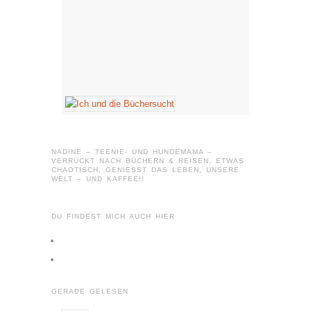
NADINE – TEENIE- UND HUNDEMAMA –
VERRÜCKT NACH BÜCHERN & REISEN, ETWAS
CHAOTISCH, GENIESST DAS LEBEN, UNSERE W
ELT – UND KAFFEE!!
DU FINDEST MICH AUCH HIER
Profil
von
Profil
tausendleben
von
GERADE GELESEN
auf
tausendleben