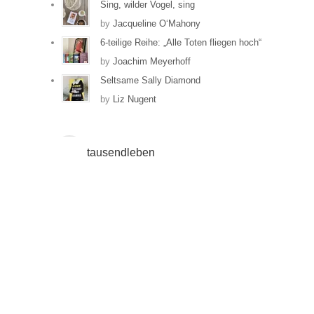
Facebook
auf
Sing, wilder Vogel, sing
anzeigen
Instagram
by
Jacqueline O‘Mahony
anzeigen
6-teilige Reihe: „Alle Toten fliegen hoch“
by
Joachim Meyerhoff
Seltsame Sally Diamond
by
Liz Nugent
tausendleben