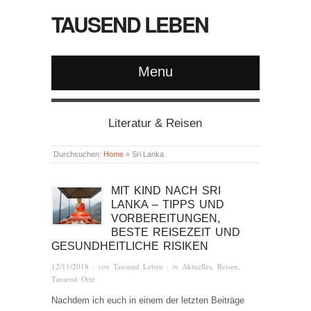
TAUSEND LEBEN
Menu
Literatur & Reisen
Durchsuchen:
Home
»
Sri Lanka
MIT KIND NACH SRI
LANKA – TIPPS UND
VORBEREITUNGEN,
BESTE REISEZEIT UND
GESUNDHEITLICHE RISIKEN
12/11/2018
· von
Tausend Leben
· in
Aktuelles
,
Reisen
,
Tausend Orte
Nachdem ich euch in einem der letzten Beiträge