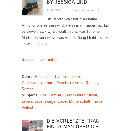
BY
JESSICA LIND
17/01/2025
· von
Tausend Leben
· in
„In Wirklichkeit hat man keine
Ahnung, wie es sein wird, wenn man Kinder hat, bis
es soweit ist. {…} Du weißt nicht, was für eine
Mutter du sein wirst, was von dir übrig bleibt, bis es
so weit ist, und…
Reading Level:
mittel
Genre:
Belletristik
,
Familienroman
,
Gegenwartsliteratur
,
Psychologischer Roman
,
Roman
Subjects:
Ehe
,
Familie
,
Geschwister
,
Kinder
,
Leben
,
Lebenswege
,
Liebe
,
Mutterschaft
,
Trauer
,
Verlust
DIE VORLETZTE FRAU –
EIN ROMAN ÜBER DIE