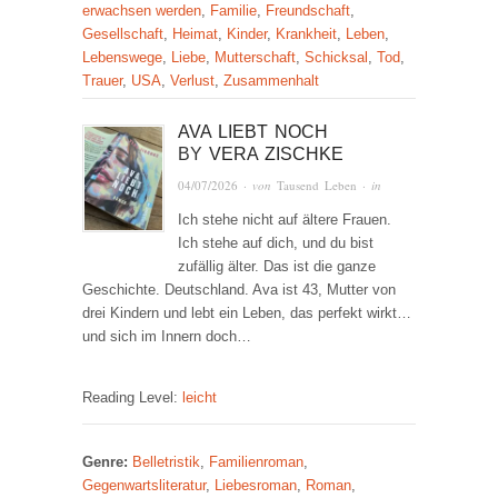
erwachsen werden
,
Familie
,
Freundschaft
,
Gesellschaft
,
Heimat
,
Kinder
,
Krankheit
,
Leben
,
Lebenswege
,
Liebe
,
Mutterschaft
,
Schicksal
,
Tod
,
Trauer
,
USA
,
Verlust
,
Zusammenhalt
AVA LIEBT NOCH
BY
VERA ZISCHKE
04/07/2026
· von
Tausend Leben
· in
Ich stehe nicht auf ältere Frauen.
Ich stehe auf dich, und du bist
zufällig älter. Das ist die ganze
Geschichte. Deutschland. Ava ist 43, Mutter von
drei Kindern und lebt ein Leben, das perfekt wirkt…
und sich im Innern doch…
Reading Level:
leicht
Genre:
Belletristik
,
Familienroman
,
Gegenwartsliteratur
,
Liebesroman
,
Roman
,