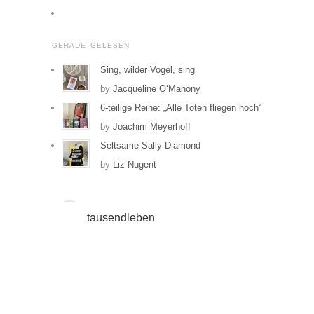
von
Profil
tausendleben
von
GERADE GELESEN
auf
tausendleben
Facebook
auf
Sing, wilder Vogel, sing
anzeigen
Instagram
by
Jacqueline O‘Mahony
anzeigen
6-teilige Reihe: „Alle Toten fliegen hoch“
by
Joachim Meyerhoff
Seltsame Sally Diamond
by
Liz Nugent
tausendleben