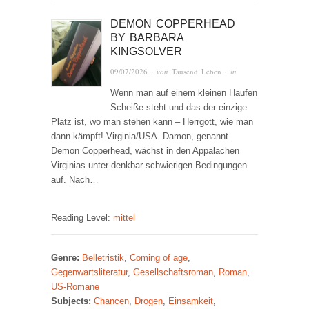
DEMON COPPERHEAD
BY
BARBARA
KINGSOLVER
09/07/2026
· von
Tausend Leben
· in
Wenn man auf einem kleinen Haufen
Scheiße steht und das der einzige
Platz ist, wo man stehen kann – Herrgott, wie man
dann kämpft! Virginia/USA. Damon, genannt
Demon Copperhead, wächst in den Appalachen
Virginias unter denkbar schwierigen Bedingungen
auf. Nach…
Reading Level:
mittel
Genre:
Belletristik
,
Coming of age
,
Gegenwartsliteratur
,
Gesellschaftsroman
,
Roman
,
US-Romane
Subjects:
Chancen
,
Drogen
,
Einsamkeit
,