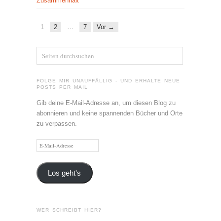
Zusammenhalt
1
2
…
7
Vor →
FOLGE MIR UNAUFFÄLLIG - UND ERHALTE NEUE
POSTS PER MAIL
Gib deine E-Mail-Adresse an, um diesen Blog zu
abonnieren und keine spannenden Bücher und Orte
zu verpassen.
E-
Mail-
Adresse
Los geht's
WER SCHREIBT HIER?