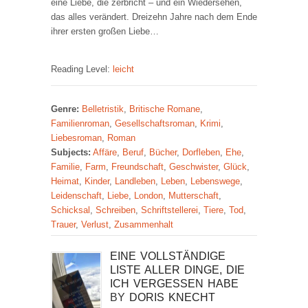
eine Liebe, die zerbricht – und ein Wiedersehen,
das alles verändert. Dreizehn Jahre nach dem Ende
ihrer ersten großen Liebe…
Reading Level:
leicht
Genre:
Belletristik
,
Britische Romane
,
Familienroman
,
Gesellschaftsroman
,
Krimi
,
Liebesroman
,
Roman
Subjects:
Affäre
,
Beruf
,
Bücher
,
Dorfleben
,
Ehe
,
Familie
,
Farm
,
Freundschaft
,
Geschwister
,
Glück
,
Heimat
,
Kinder
,
Landleben
,
Leben
,
Lebenswege
,
Leidenschaft
,
Liebe
,
London
,
Mutterschaft
,
Schicksal
,
Schreiben
,
Schriftstellerei
,
Tiere
,
Tod
,
Trauer
,
Verlust
,
Zusammenhalt
EINE VOLLSTÄNDIGE
LISTE ALLER DINGE, DIE
ICH VERGESSEN HABE
BY
DORIS KNECHT