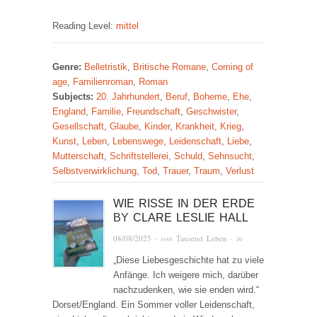
Reading Level:
mittel
Genre:
Belletristik
,
Britische Romane
,
Coming of
age
,
Familienroman
,
Roman
Subjects:
20. Jahrhundert
,
Beruf
,
Boheme
,
Ehe
,
England
,
Familie
,
Freundschaft
,
Geschwister
,
Gesellschaft
,
Glaube
,
Kinder
,
Krankheit
,
Krieg
,
Kunst
,
Leben
,
Lebenswege
,
Leidenschaft
,
Liebe
,
Mutterschaft
,
Schriftstellerei
,
Schuld
,
Sehnsucht
,
Selbstverwirklichung
,
Tod
,
Trauer
,
Traum
,
Verlust
WIE RISSE IN DER ERDE
BY
CLARE LESLIE HALL
08/08/2025
· von
Tausend Leben
· in
„Diese Liebesgeschichte hat zu viele
Anfänge. Ich weigere mich, darüber
nachzudenken, wie sie enden wird.“
Dorset/England. Ein Sommer voller Leidenschaft,