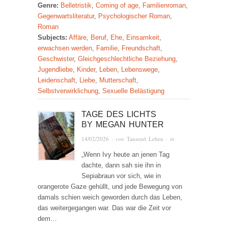
Genre:
Belletristik
,
Coming of age
,
Familienroman
,
Gegenwartsliteratur
,
Psychologischer Roman
,
Roman
Subjects:
Affäre
,
Beruf
,
Ehe
,
Einsamkeit
,
erwachsen werden
,
Familie
,
Freundschaft
,
Geschwister
,
Gleichgeschlechtliche Beziehung
,
Jugendliebe
,
Kinder
,
Leben
,
Lebenswege
,
Leidenschaft
,
Liebe
,
Mutterschaft
,
Selbstverwirklichung
,
Sexuelle Belästigung
TAGE DES LICHTS
BY
MEGAN HUNTER
14/02/2026
· von
Tausend Leben
· in
„Wenn Ivy heute an jenen Tag
dachte, dann sah sie ihn in
Sepiabraun vor sich, wie in
orangerote Gaze gehüllt, und jede Bewegung von
damals schien weich geworden durch das Leben,
das weitergegangen war. Das war die Zeit vor
dem…