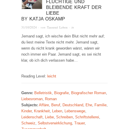
FLÜCHTIGE UND
BLEIBENDE KRAFT DER
LIEBE
BY
KATJA OSKAMP
31/10/2024
· von
Tausend Leben
· in
Jemand sagt, ich wische dein Blut nicht mehr auf;
du liest meine Texte nicht mehr. Jemand sagt,
wenn du nicht krank geworden wärst, wären wir
noch immer ein Paar. Jemand sagt, es sei nicht
klar, ob ich dich verlassen habe…
Reading Level:
leicht
Genre:
Belletristik
,
Biografie
,
Biografischer Roman
,
Liebesroman
,
Roman
Subjects:
Affäre
,
Beruf
,
Deutschland
,
Ehe
,
Familie
,
Kinder
,
Krankheit
,
Leben
,
Lebenswege
,
Leidenschaft
,
Liebe
,
Schreiben
,
Schriftstellerei
,
Schweiz
,
Selbstverwirklichung
,
Trauer
,