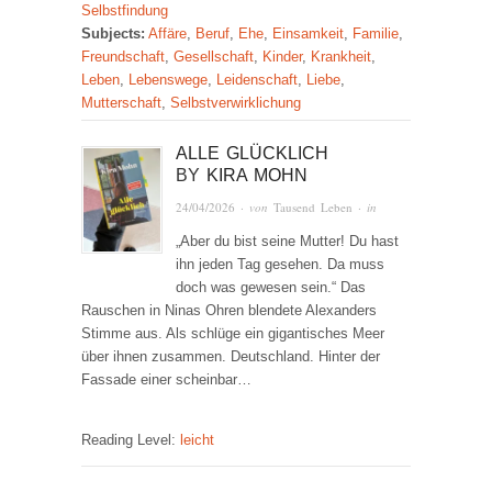
Selbstfindung
Subjects:
Affäre
,
Beruf
,
Ehe
,
Einsamkeit
,
Familie
,
Freundschaft
,
Gesellschaft
,
Kinder
,
Krankheit
,
Leben
,
Lebenswege
,
Leidenschaft
,
Liebe
,
Mutterschaft
,
Selbstverwirklichung
ALLE GLÜCKLICH
BY
KIRA MOHN
24/04/2026
· von
Tausend Leben
· in
„Aber du bist seine Mutter! Du hast
ihn jeden Tag gesehen. Da muss
doch was gewesen sein.“ Das
Rauschen in Ninas Ohren blendete Alexanders
Stimme aus. Als schlüge ein gigantisches Meer
über ihnen zusammen. Deutschland. Hinter der
Fassade einer scheinbar…
Reading Level:
leicht