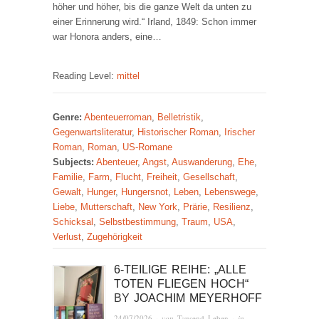
höher und höher, bis die ganze Welt da unten zu
einer Erinnerung wird.“ Irland, 1849: Schon immer
war Honora anders, eine…
Reading Level:
mittel
Genre:
Abenteuerroman
,
Belletristik
,
Gegenwartsliteratur
,
Historischer Roman
,
Irischer
Roman
,
Roman
,
US-Romane
Subjects:
Abenteuer
,
Angst
,
Auswanderung
,
Ehe
,
Familie
,
Farm
,
Flucht
,
Freiheit
,
Gesellschaft
,
Gewalt
,
Hunger
,
Hungersnot
,
Leben
,
Lebenswege
,
Liebe
,
Mutterschaft
,
New York
,
Prärie
,
Resilienz
,
Schicksal
,
Selbstbestimmung
,
Traum
,
USA
,
Verlust
,
Zugehörigkeit
6-TEILIGE REIHE: „ALLE
TOTEN FLIEGEN HOCH“
BY
JOACHIM MEYERHOFF
24/07/2026
· von
Tausend Leben
· in