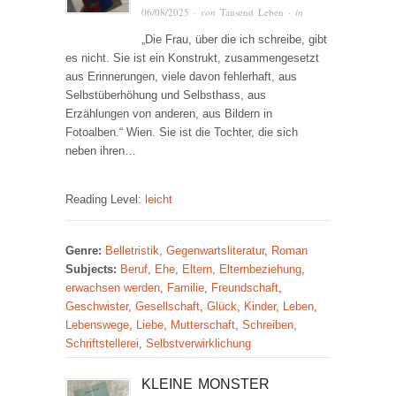
06/08/2025
· von
Tausend Leben
· in
„Die Frau, über die ich schreibe, gibt
es nicht. Sie ist ein Konstrukt, zusammengesetzt
aus Erinnerungen, viele davon fehlerhaft, aus
Selbstüberhöhung und Selbsthass, aus
Erzählungen von anderen, aus Bildern in
Fotoalben.“ Wien. Sie ist die Tochter, die sich
neben ihren…
Reading Level:
leicht
Genre:
Belletristik
,
Gegenwartsliteratur
,
Roman
Subjects:
Beruf
,
Ehe
,
Eltern
,
Elternbeziehung
,
erwachsen werden
,
Familie
,
Freundschaft
,
Geschwister
,
Gesellschaft
,
Glück
,
Kinder
,
Leben
,
Lebenswege
,
Liebe
,
Mutterschaft
,
Schreiben
,
Schriftstellerei
,
Selbstverwirklichung
KLEINE MONSTER