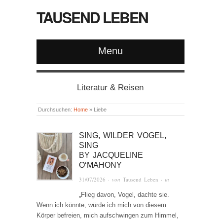
TAUSEND LEBEN
Menu
Literatur & Reisen
Durchsuchen:
Home
»
Liebe
SING, WILDER VOGEL,
SING
BY
JACQUELINE
O‘MAHONY
31/07/2026
· von
Tausend Leben
· in
„Flieg davon, Vogel, dachte sie.
Wenn ich könnte, würde ich mich von diesem
Körper befreien, mich aufschwingen zum Himmel,