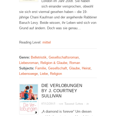
London im Jahr 2008. Sie haben
sich einander versprochen, obwohl
sie sich erst viermal gesehen haben – die 19-
jährige Chani Kaufman und der angehende Rabbiner
Baruch Levy. Beide wissen, ihr Leben wird sich von
Grund auf ändern. Doch was sie genau…
Reading Level:
mittel
Genre:
Belletristik
,
Gesellschaftsroman
,
Liebesroman
,
Religion & Glaube
,
Roman
Subjects:
Familie
,
Gesellschaft
,
Glaube
,
Heirat
,
Lebenswege
,
Liebe
,
Religion
DIE VERLOBUNGEN
BY
J. COURTNEY
SULLIVAN
07/12/2015
· von
Tausend Leben
· in
„A diamond is forever“ Um diesen