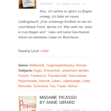
02/04/2016
· von
Tausend Leben
· in
Also, ich nehme es gleich zu Beginn
vorweg: ich habe ein neues
Lieblingsbuch! „Eine schwierige Kindheit ist wie ein
unsichtbarer Feind, dachte ich. Man weiß nie, wann
er zuschlagen wird.“ Jules und seine Geschwister
führen ein behütetes Leben im Münchener…
Reading Level:
mittel
Genre:
Belletristik
,
Gegenwartsliteratur
,
Roman
Subjects:
Angst
,
Einsamkeit
,
erwachsen werden
,
Familie
,
Frankreich
,
Freundschaft
,
Geschwister
,
Hypochonder
,
Internat
,
Leben
,
Lebenswege
,
Liebe
,
München
,
Schicksal
,
Tod
,
Trauer
,
Verlust
MADAME PICASSO
BY
ANNE GIRARD
16/12/2015
· von
Tausend Leben
· in