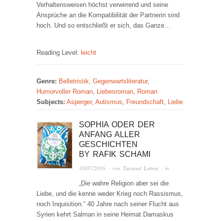
Verhaltensweisen höchst verwirrend und seine
Ansprüche an die Kompatibilität der Partnerin sind
hoch. Und so entschließt er sich, das Ganze…
Reading Level:
leicht
Genre:
Belletristik
,
Gegenwartsliteratur
,
Humorvoller Roman
,
Liebesroman
,
Roman
Subjects:
Asperger
,
Autismus
,
Freundschaft
,
Liebe
SOPHIA ODER DER
ANFANG ALLER
GESCHICHTEN
BY
RAFIK SCHAMI
10/07/2016
· von
Tausend Leben
· in
„Die wahre Religion aber sei die
Liebe, und die kenne weder Krieg noch Rassismus,
noch Inquisition.“ 40 Jahre nach seiner Flucht aus
Syrien kehrt Salman in seine Heimat Damaskus