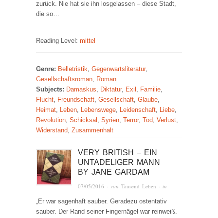
zurück. Nie hat sie ihn losgelassen – diese Stadt,
die so…
Reading Level:
mittel
Genre:
Belletristik
,
Gegenwartsliteratur
,
Gesellschaftsroman
,
Roman
Subjects:
Damaskus
,
Diktatur
,
Exil
,
Familie
,
Flucht
,
Freundschaft
,
Gesellschaft
,
Glaube
,
Heimat
,
Leben
,
Lebenswege
,
Leidenschaft
,
Liebe
,
Revolution
,
Schicksal
,
Syrien
,
Terror
,
Tod
,
Verlust
,
Widerstand
,
Zusammenhalt
VERY BRITISH – EIN
UNTADELIGER MANN
BY
JANE GARDAM
07/05/2016
· von
Tausend Leben
· in
„Er war sagenhaft sauber. Geradezu ostentativ
sauber. Der Rand seiner Fingernägel war reinweiß.