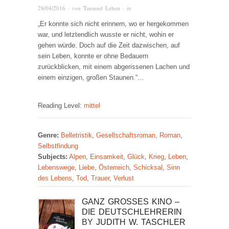
28/04/2016
· von
Tausend Leben
· in
„Er konnte sich nicht erinnern, wo er hergekommen
war, und letztendlich wusste er nicht, wohin er
gehen würde. Doch auf die Zeit dazwischen, auf
sein Leben, konnte er ohne Bedauern
zurückblicken, mit einem abgerissenen Lachen und
einem einzigen, großen Staunen.“…
Reading Level:
mittel
Genre:
Belletristik
,
Gesellschaftsroman
,
Roman
,
Selbstfindung
Subjects:
Alpen
,
Einsamkeit
,
Glück
,
Krieg
,
Leben
,
Lebenswege
,
Liebe
,
Österreich
,
Schicksal
,
Sinn
des Lebens
,
Tod
,
Trauer
,
Verlust
GANZ GROSSES KINO – D
IE DEUTSCHLEHRERIN
BY
JUDITH W. TASCHLER