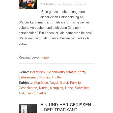
25/04/2016
· von
Tausend Leben
· in
„Sein ganzes Leben hängt von
dieser einen Entscheidung ab!
Warum kann man nicht mehrere Entwürfe seines
Lebens versuchen und sich dann für einen
entscheiden? Ein Leben ist, als hätte man keines!
Wenn man sich falsch entschieden hat und sich
das…
Reading Level:
mittel
Genre:
Belletristik
,
Gegenwartsliteratur
,
Krimi
,
Liebesroman
,
Roman
,
Thriller
Subjects:
Abgründe
,
Angst
,
Beruf
,
Familie
,
Geschichten
,
Kinder
,
Komplex
,
Liebe
,
Schreiben
,
Tod
,
Traum
,
Verlust
HIN UND HER GERISSEN
– DER TRAFIKANT