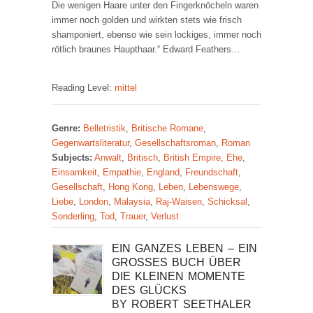
Die wenigen Haare unter den Fingerknöcheln waren
immer noch golden und wirkten stets wie frisch
shamponiert, ebenso wie sein lockiges, immer noch
rötlich braunes Haupthaar.“ Edward Feathers…
Reading Level:
mittel
Genre:
Belletristik
,
Britische Romane
,
Gegenwartsliteratur
,
Gesellschaftsroman
,
Roman
Subjects:
Anwalt
,
Britisch
,
British Empire
,
Ehe
,
Einsamkeit
,
Empathie
,
England
,
Freundschaft
,
Gesellschaft
,
Hong Kong
,
Leben
,
Lebenswege
,
Liebe
,
London
,
Malaysia
,
Raj-Waisen
,
Schicksal
,
Sonderling
,
Tod
,
Trauer
,
Verlust
EIN GANZES LEBEN – EIN
GROSSES BUCH ÜBER D
IE KLEINEN MOMENTE D
ES GLÜCKS
BY
ROBERT SEETHALER