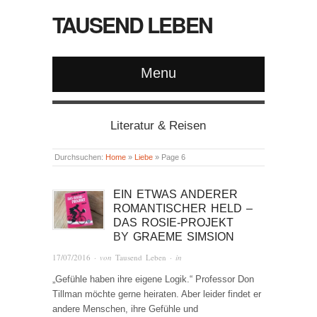
TAUSEND LEBEN
Menu
Literatur & Reisen
Durchsuchen:
Home
»
Liebe
»
Page 6
EIN ETWAS ANDERER
ROMANTISCHER HELD –
DAS ROSIE-PROJEKT
BY
GRAEME SIMSION
17/07/2016
· von
Tausend Leben
· in
„Gefühle haben ihre eigene Logik.“ Professor Don
Tillman möchte gerne heiraten. Aber leider findet er
andere Menschen, ihre Gefühle und