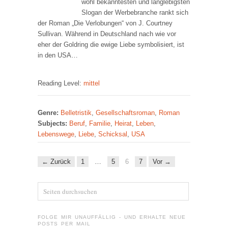
wohl bekanntesten und langlebigsten
Slogan der Werbebranche rankt sich
der Roman „Die Verlobungen“ von J. Courtney
Sullivan. Während in Deutschland nach wie vor
eher der Goldring die ewige Liebe symbolisiert, ist
in den USA…
Reading Level:
mittel
Genre:
Belletristik
,
Gesellschaftsroman
,
Roman
Subjects:
Beruf
,
Familie
,
Heirat
,
Leben
,
Lebenswege
,
Liebe
,
Schicksal
,
USA
← Zurück
1
…
5
6
7
Vor →
FOLGE MIR UNAUFFÄLLIG - UND ERHALTE NEUE
POSTS PER MAIL