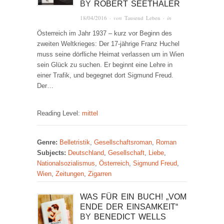
BY
ROBERT SEETHALER
18/04/2016
· von
Tausend Leben
· in
Österreich im Jahr 1937 – kurz vor Beginn des
zweiten Weltkrieges: Der 17-jährige Franz Huchel
muss seine dörfliche Heimat verlassen um in Wien
sein Glück zu suchen. Er beginnt eine Lehre in
einer Trafik, und begegnet dort Sigmund Freud.
Der…
Reading Level:
mittel
Genre:
Belletristik
,
Gesellschaftsroman
,
Roman
Subjects:
Deutschland
,
Gesellschaft
,
Liebe
,
Nationalsozialismus
,
Österreich
,
Sigmund Freud
,
Wien
,
Zeitungen
,
Zigarren
WAS FÜR EIN BUCH! „VOM
ENDE DER EINSAMKEIT“
BY
BENEDICT WELLS