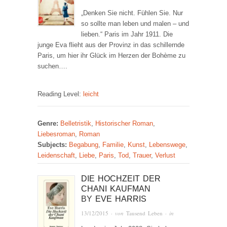
„Denken Sie nicht. Fühlen Sie. Nur
so sollte man leben und malen – und
lieben.“ Paris im Jahr 1911. Die
junge Eva flieht aus der Provinz in das schillernde
Paris, um hier ihr Glück im Herzen der Bohème zu
suchen….
Reading Level:
leicht
Genre:
Belletristik
,
Historischer Roman
,
Liebesroman
,
Roman
Subjects:
Begabung
,
Familie
,
Kunst
,
Lebenswege
,
Leidenschaft
,
Liebe
,
Paris
,
Tod
,
Trauer
,
Verlust
DIE HOCHZEIT DER
CHANI KAUFMAN
BY
EVE HARRIS
13/12/2015
· von
Tausend Leben
· in